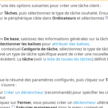
l'une des options suivantes pour créer une tâche client :
sur
Tâches
, puis sélectionnez le type de tâche souhaité. Ensu
ur le périphérique cible dans
Ordinateurs
et sélectionnez
on
De base
, saisissez des informations générales sur la tâch
lectionner les balises
pour
attribuer des balises
.
 contextuel
Catégorie de tâche
, sélectionnez le type de tâ
nné un type de tâche spécifique avant de créer une nouvelle
récédent. La
tâche
(voir
la liste de toutes les tâches
) défini
ue le résumé des paramètres configurés, puis cliquez sur
T
 s'ouvre :
sur
Créer un déclencheur
(recommandé) pour spécifier les cib
ur.
liquez sur
Fermer
, vous pouvez créer un
déclencheur
ultéri
ionnez
Exécuter maintenant
dans le menu contextuel.