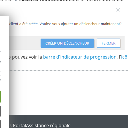
d
h
y
, vous pouvez voir la
barre d'indicateur de progression
, l'
icô
y
e
o
s
e
e
tatus Portal
Assistance régionale