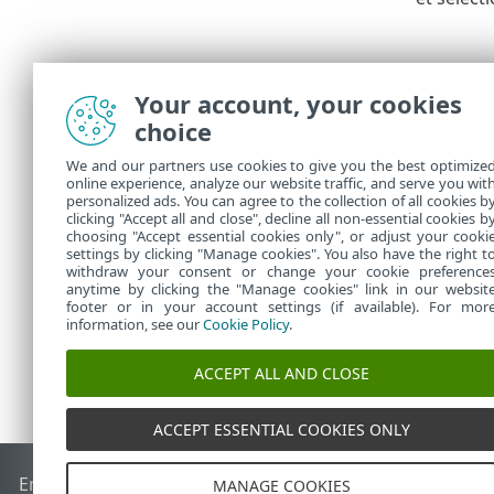
Your account, your cookies
choice
We and our partners use cookies to give you the best optimize
online experience, analyze our website traffic, and serve you wit
personalized ads. You can agree to the collection of all cookies b
Dans
Tâches
clicking "Accept all and close", decline all non-essential cookies b
choosing "Accept essential cookies only", or adjust your cooki
settings by clicking "Manage cookies". You also have the right t
withdraw your consent or change your cookie preference
anytime by clicking the "Manage cookies" link in our websit
footer or in your account settings (if available). For mor
information, see our
Cookie Policy
.
ACCEPT ALL AND CLOSE
ACCEPT ESSENTIAL COOKIES ONLY
End of Life
Base de connaissances ESET
Forum ESET
ESET S
MANAGE COOKIES