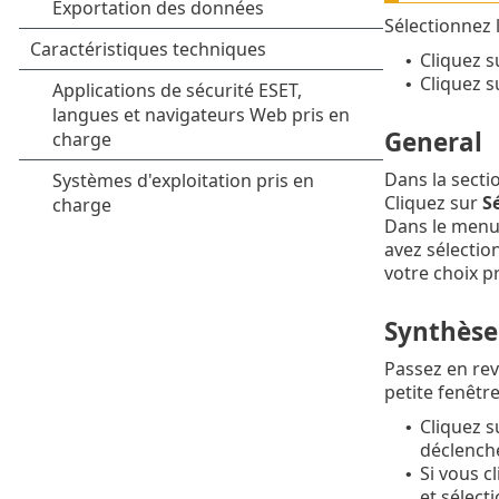
Sélectionnez 
Cliquez 
•
Cliquez s
•
General
Dans la secti
Cliquez sur
Sé
Dans le menu
avez sélectio
votre choix p
Synthèse
Passez en rev
petite fenêtre
Cliquez 
•
déclenche
Si vous c
•
et sélect