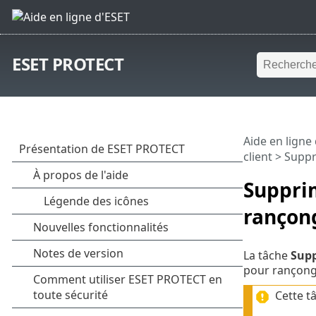
ESET PROTECT
Aide en ligne
client
> Suppr
Supprim
rançong
La tâche
Supp
pour rançongic
Cette t