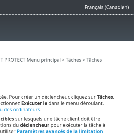
Français (Canadien)
T PROTECT Menu principal
>
Tâches
>
Tâches
tée. Pour créer un déclencheur, cliquez sur
Tâches
,
lectionnez
Exécuter le
dans le menu déroulant.
ou des ordinateurs
.
s
cibles
sur lesquels une tâche client doit être
itions du
déclencheur
pour exécuter la tâche à
tiliser
Paramètres avancés de la limitation