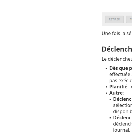
Une fois la sé
Déclench
Le déclencheu
Dès que p
•
effectuée 
pas exécut
Planifié
: 
•
Autre
:
•
Déclenc
▪
sélectio
disponib
Déclenc
▪
déclench
journal,