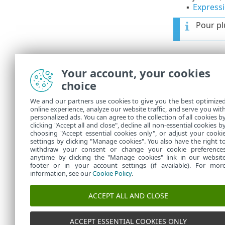
Express
▪
Pour pl
Paramètr
Your account, your cookies
une limitatio
choice
fréquemment
dynamique
(
We and our partners use cookies to give you the best optimize
online experience, analyze our website traffic, and serve you wit
passante
.
personalized ads. You can agree to the collection of all cookies b
Lorsque vous 
clicking "Accept all and close", decline all non-essential cookies b
choosing "Accept essential cookies only", or adjust your cooki
settings by clicking "Manage cookies". You also have the right t
withdraw your consent or change your cookie preference
anytime by clicking the "Manage cookies" link in our websit
footer or in your account settings (if available). For mor
information, see our
Cookie Policy
.
ACCEPT ALL AND CLOSE
ACCEPT ESSENTIAL COOKIES ONLY