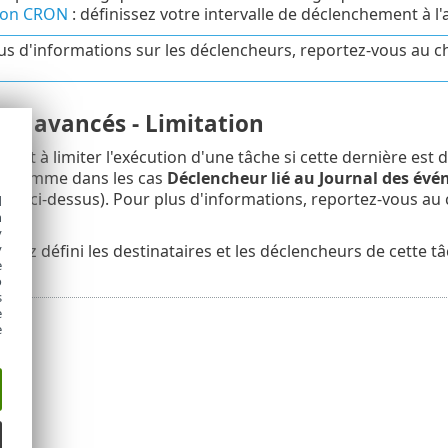
ion CRON
: définissez votre intervalle de déclenchement à l
us d'informations sur les déclencheurs, reportez-vous au c
es avancés - Limitation
n sert à limiter l'exécution d'une tâche si cette dernière e
, comme dans les cas
Déclencheur lié au Journal des év
voir ci-dessus). Pour plus d'informations, reportez-vous au
d
h
y
avez défini les destinataires et les déclencheurs de cette tâ
y
e
o
s
e
e