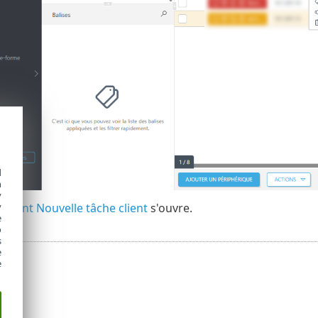
d
h
y
istant Nouvelle tâche client
s'ouvre.
y
e
o
s
e
e