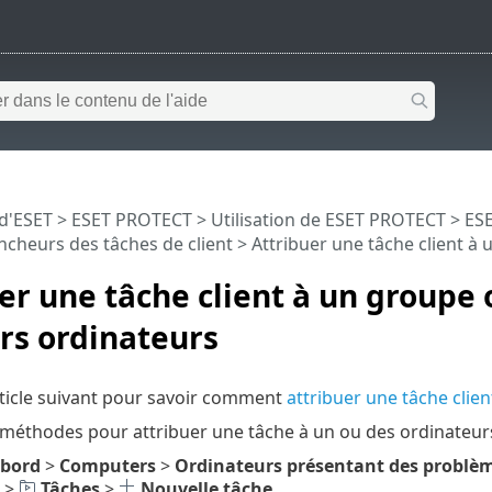
 d'ESET
>
ESET PROTECT
>
Utilisation de ESET PROTECT
>
ESE
ncheurs des tâches de client
> Attribuer une tâche client à
er une tâche client à un groupe 
rs ordinateurs
rticle suivant pour savoir comment
attribuer une tâche clie
x méthodes pour attribuer une tâche à un ou des ordinateur
 bord
>
Computers
>
Ordinateurs présentant des problè
>
Tâches
>
Nouvelle tâche