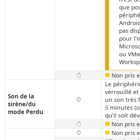
que pou
périph
Android.
pas dis
pour l'i
Microso
ou VMw
Worksp
Non pris e
Le périphéri
verrouillé et
Son de la
un son très 
sirène/du
5 minutes (o
mode Perdu
qu'il soit dév
Non pris e
Non pris e