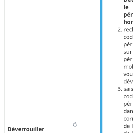
le
pér
hor
2.
rec
cod
pér
sur
pér
mob
vou
dév
3.
sai
cod
pér
dan
cor
de 
Déverrouiller