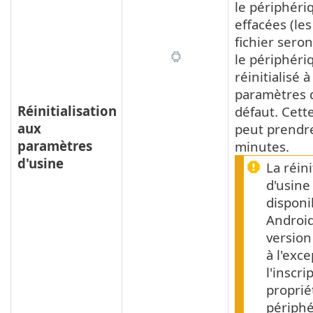
le périphéri
effacées (le
fichier seron
le périphéri
réinitialisé à
paramètres d
Réinitialisation
défaut. Cett
aux
peut prendre
paramètres
minutes.
d'usine
La réini
d'usine
disponi
Androi
version
à l'exc
l'inscri
proprié
périphé