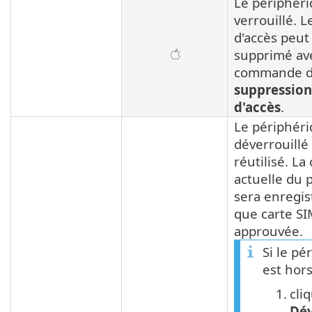
Le périphéri
verrouillé. L
d'accès peut
supprimé ave
commande 
suppression
d'accès
.
Le périphéri
déverrouillé
réutilisé. La
actuelle du 
sera enregis
que carte S
approuvée.
Si le pé
est hors
1.
cli
Dév