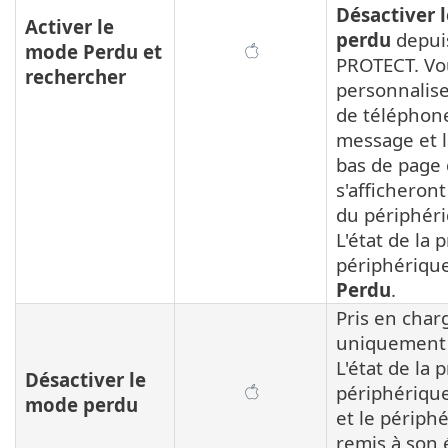
Désactiver 
Activer le
perdu
depui
mode Perdu et
PROTECT. Vo
rechercher
personnalis
de téléphone
message et l
bas de page 
s'afficheront
du périphér
L'état de la 
périphérique
Perdu
.
Pris en char
uniquement 
L'état de la 
Désactiver le
périphériqu
mode perdu
et le périph
remis à son 