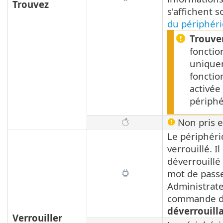
Trouvez
s'affichent 
du périphér
Trouve
foncti
uniquem
fonctio
activée 
périphé
Non pris e
Le périphéri
verrouillé. I
déverrouillé 
mot de pass
Administrate
commande 
déverrouill
Verrouiller