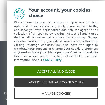
Utilisation de ESET PROTECT
>
ESET
PROTECT Menu principal
>
Tâches
>
Your account, your cookies
Tâches client
choice
We and our partners use cookies to give you the best
optimized online experience, analyze our website traffic,
and serve you with personalized ads. You can agree to the
collection of all cookies by clicking "Accept all and close",
decline all non-essential cookies by choosing "Accept
essential cookies only", or adjust your cookie settings by
clicking "Manage cookies". You also have the right to
withdraw your consent or change your cookie preferences
Afficher le site pour ordinateur de bureau
anytime by clicking the "Manage cookies" link in our website
footer or in your account settings (if available). For more
End of Life
information, see our
Cookie Policy
.
Base de connaissances ESET
Forum ESET
ACCEPT ALL AND CLOSE
ESET Status Portal
Assistance régionale
ACCEPT ESSENTIAL COOKIES ONLY
© 1992 - 2026 ESET, spol. s
Gérer les témoins
MANAGE COOKIES
r.o. - Tous droits réservés.
Politique relative aux
témoins