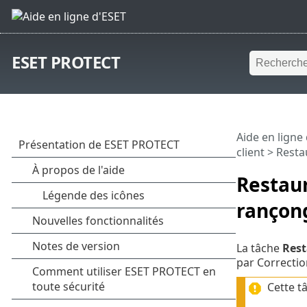
ESET PROTECT
Aide en ligne
client
> Restau
Restaur
rançong
La tâche
Rest
par Correctio
Cette t