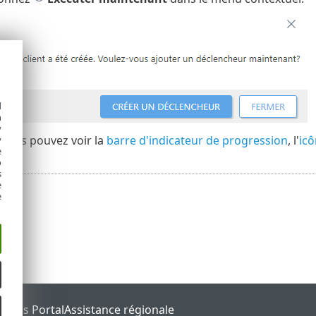
d
h
y
, vous pouvez voir la
barre d'indicateur de progression
, l'
icô
y
e
o
s
e
e
tatus Portal
Assistance régionale