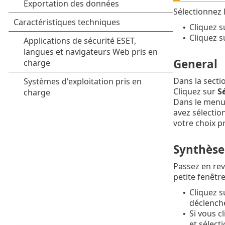
Sélectionnez 
Cliquez 
•
Cliquez s
•
General
Dans la secti
Cliquez sur
Sé
Dans le menu
avez sélectio
votre choix p
Synthèse
Passez en rev
petite fenêtre
Cliquez 
•
déclenche
Si vous c
•
et sélect