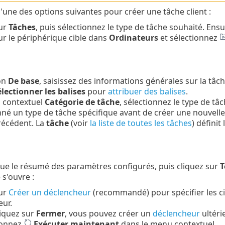
l'une des options suivantes pour créer une tâche client :
sur
Tâches
, puis sélectionnez le type de tâche souhaité. Ensu
ur le périphérique cible dans
Ordinateurs
et sélectionnez
on
De base
, saisissez des informations générales sur la tâch
lectionner les balises
pour
attribuer des balises
.
 contextuel
Catégorie de tâche
, sélectionnez le type de tâ
nné un type de tâche spécifique avant de créer une nouvelle
récédent. La
tâche
(voir
la liste de toutes les tâches
) défini
ue le résumé des paramètres configurés, puis cliquez sur
T
 s'ouvre :
sur
Créer un déclencheur
(recommandé) pour spécifier les cib
ur.
liquez sur
Fermer
, vous pouvez créer un
déclencheur
ultéri
ionnez
Exécuter maintenant
dans le menu contextuel.