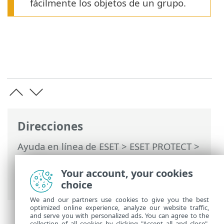
fácilmente los objetos de un grupo.
Direcciones
Ayuda en línea de ESET
>
ESET PROTECT
>
Utilización de ESET PROTECT
>
ESET
PROTECT Menú principal
>
Ordenadores
Your account, your cookies
>
Grupos
> Grupos estáticos
choice
We and our partners use cookies to give you the best
optimized online experience, analyze our website traffic,
and serve you with personalized ads. You can agree to the
collection of all cookies by clicking "Accept all and close",