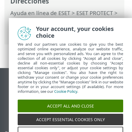
Direcciones
Ayuda en línea de ESET
>
ESET PROTECT
>
Utilización de ESET PROTECT
>
ESET
PROTECT Menú principal
>
Ordenadores
Your account, your cookies
>
Grupos
> Grupos dinámicos
choice
We and our partners use cookies to give you the best
optimized online experience, analyze our website traffic,
and serve you with personalized ads. You can agree to the
collection of all cookies by clicking "Accept all and close",
decline all non-essential cookies by choosing "Accept
essential cookies only", or adjust your cookie settings by
clicking "Manage cookies". You also have the right to
withdraw your consent or change your cookie preferences
Ver sitio para ordenador
anytime by clicking the "Manage cookies" link in our website
footer or in your account settings (if available). For more
End of Life
information, see our
Cookie Policy
.
Base de conocimiento de ESET
Foro de ESET
ACCEPT ALL AND CLOSE
ESET Status Portal
Soporte técnico regional
ACCEPT ESSENTIAL COOKIES ONLY