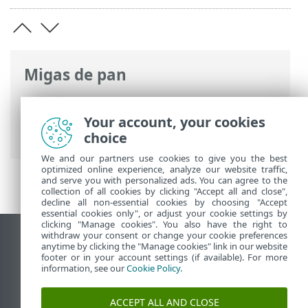
Migas de pan
Ayuda en línea de ESET
>
ESET PROTECT
>
Usar ESET PROTECT
>
ESET PROTECT
Your account, your cookies
Menú principal
> Vulnerabilidades
choice
We and our partners use cookies to give you the best
optimized online experience, analyze our website traffic,
and serve you with personalized ads. You can agree to the
collection of all cookies by clicking "Accept all and close",
decline all non-essential cookies by choosing "Accept
essential cookies only", or adjust your cookie settings by
clicking "Manage cookies". You also have the right to
withdraw your consent or change your cookie preferences
Ver sitio del escritorio
anytime by clicking the "Manage cookies" link in our website
footer or in your account settings (if available). For more
End of Life
information, see our
Cookie Policy
.
Base de conocimiento de ESET
Foro de ESET
ACCEPT ALL AND CLOSE