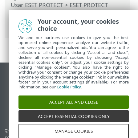
Usar ESET PROTECT
>
ESET PROTECT
Menú principal
>
Tareas
>
Tareas de
clientes
> Enviar archivo a ESET
Your account, your cookies
LiveGuard
choice
We and our partners use cookies to give you the best
optimized online experience, analyze our website traffic,
and serve you with personalized ads. You can agree to the
collection of all cookies by clicking "Accept all and close",
decline all non-essential cookies by choosing "Accept
essential cookies only", or adjust your cookie settings by
clicking "Manage cookies". You also have the right to
withdraw your consent or change your cookie preferences
Ver sitio del escritorio
anytime by clicking the "Manage cookies" link in our website
footer or in your account settings (if available). For more
End of Life
information, see our
Cookie Policy
.
Base de conocimiento de ESET
Foro de ESET
ACCEPT ALL AND CLOSE
ESET Status Portal
Soporte regional
ACCEPT ESSENTIAL COOKIES ONLY
© 1992 - 2026 ESET, spol. s
Administrar perfiles
MANAGE COOKIES
r.o. - Todos los derechos
Política de cookies