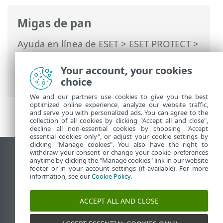
Migas de pan
Ayuda en línea de ESET
>
ESET PROTECT
>
Usar ESET PROTECT
>
ESET PROTECT
Menú principal
>
Detecciones
> ESET
Your account, your cookies
Inspect
choice
We and our partners use cookies to give you the best
optimized online experience, analyze our website traffic,
and serve you with personalized ads. You can agree to the
collection of all cookies by clicking "Accept all and close",
decline all non-essential cookies by choosing "Accept
essential cookies only", or adjust your cookie settings by
clicking "Manage cookies". You also have the right to
withdraw your consent or change your cookie preferences
Ver sitio del escritorio
anytime by clicking the "Manage cookies" link in our website
footer or in your account settings (if available). For more
End of Life
information, see our
Cookie Policy
.
Base de conocimiento de ESET
Foro de ESET
ACCEPT ALL AND CLOSE
ESET Status Portal
Soporte regional