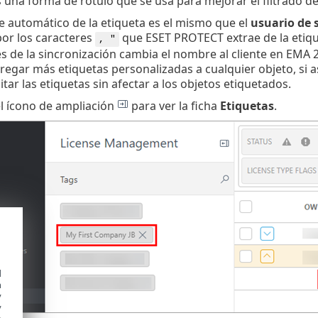
 una forma de rótulo que se usa para mejorar el filtrado de
 automático de la etiqueta es el mismo que el
usuario de 
or los caracteres
que ESET PROTECT extrae de la etiqu
, "
s de la sincronización cambia el nombre al cliente en EMA 2,
egar más etiquetas personalizadas a cualquier objeto, si as
tar las etiquetas sin afectar a los objetos etiquetados.
el ícono de ampliación
para ver la ficha
Etiquetas
.
d
h
y
y