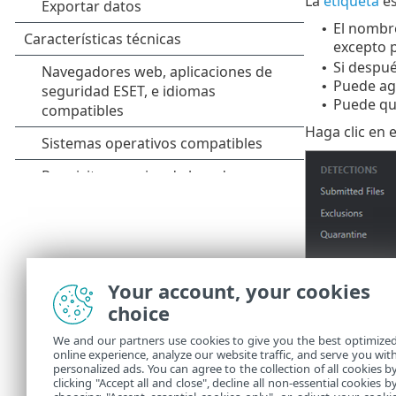
La
etiqueta
es
El nombre
•
excepto p
Si despué
•
Puede agr
•
Puede qui
•
Haga clic en 
Your account, your cookies
choice
We and our partners use cookies to give you the best optimize
online experience, analyze our website traffic, and serve you wit
personalized ads. You can agree to the collection of all cookies b
clicking "Accept all and close", decline all non-essential cookies b