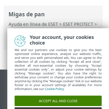
Migas de pan
Ayuda en línea de ESET
>
ESET PROTECT
>
Inicio
>
Implementación del agente ESET
Management
>
Implementación remota
Your account, your cookies
> Instalación del agente con GPO o SCCM
choice
We and our partners use cookies to give you the best
optimized online experience, analyze our website traffic,
and serve you with personalized ads. You can agree to the
collection of all cookies by clicking "Accept all and close",
decline all non-essential cookies by choosing "Accept
essential cookies only", or adjust your cookie settings by
clicking "Manage cookies". You also have the right to
withdraw your consent or change your cookie preferences
Ver sitio del escritorio
anytime by clicking the "Manage cookies" link in our website
footer or in your account settings (if available). For more
End of Life
information, see our
Cookie Policy
.
Base de conocimiento de ESET
Foro de ESET
ACCEPT ALL AND CLOSE
ESET Status Portal