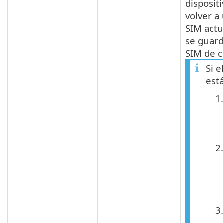
disposit
volver a 
SIM actu
se guard
SIM de c
Si e
est
1.
2.
3.