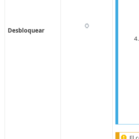
Desbloquear
4.
El 