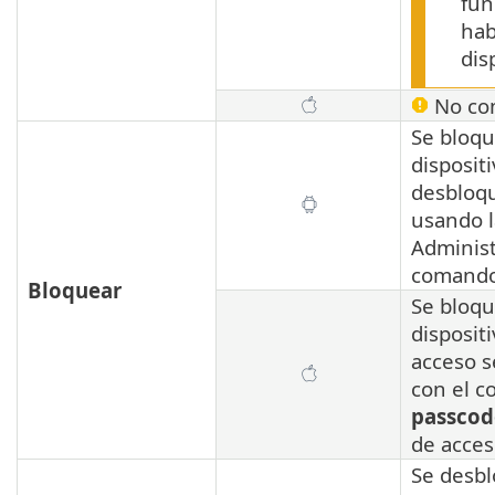
fun
hab
dis
No com
Se bloqu
disposit
desbloqu
usando l
Administ
comand
Bloquear
Se bloqu
dispositi
acceso s
con el 
passcod
de acces
Se desbl