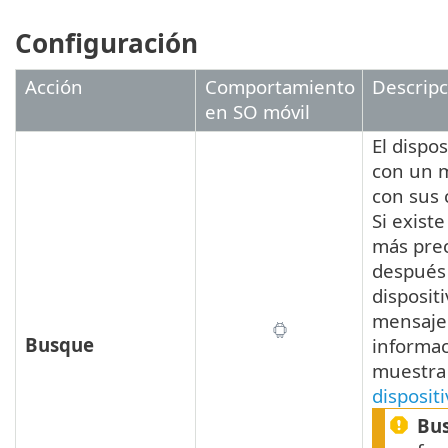
Configuración
Acción
Comportamiento
Descripc
en SO móvil
El dispo
con un 
con sus
Si exist
más prec
después 
disposit
mensaje
Busque
informac
muestra
disposit
Bu