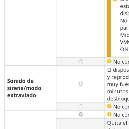
est
dis
No 
par
Mic
VM
ON
No com
El dispo
y reprod
Sonido de
muy fue
sirena/modo
minutos 
extraviado
desbloq
No com
No com
Quita el