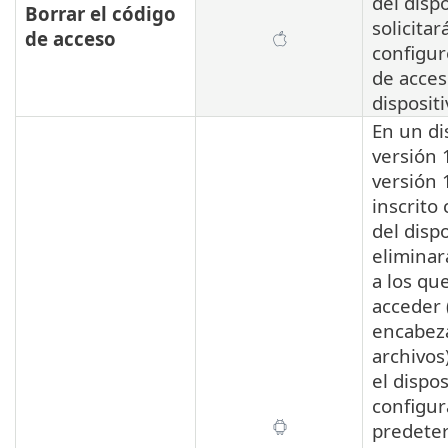
del dispo
Borrar el código
solicitar
de acceso
configur
de acces
dispositi
En un di
versión 
versión 
inscrito
del dispo
eliminar
a los qu
acceder 
encabeza
archivos
el dispos
configur
predete