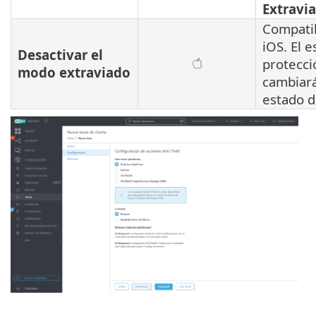
Extravi
Compatib
iOS. El 
Desactivar el
protecci
modo extraviado
cambiará
estado d