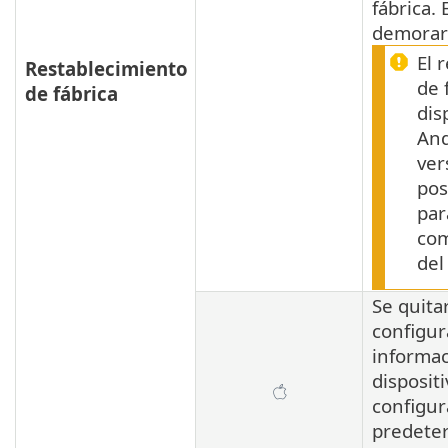
fábrica.
demorar
El 
Restablecimiento
de 
de fábrica
dis
And
ver
pos
par
com
del
Se quita
configur
informac
dispositi
configur
predete