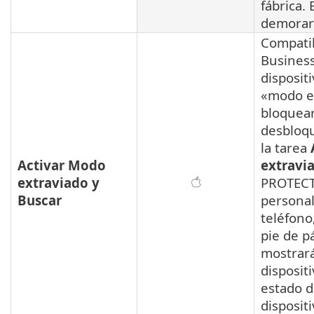
fábrica.
demorar
Compatib
Business
disposit
«modo ex
bloquear
desbloq
la tarea
Activar Modo
extravi
extraviado y
PROTECT
Buscar
personal
teléfono
pie de p
mostrará
dispositi
estado d
disposit