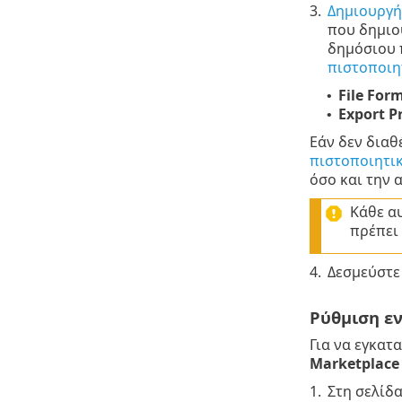
3.
Δημιουργή
που δημιο
δημόσιου 
πιστοποιη
File For
•
Export P
•
Εάν δεν διαθ
πιστοποιητικ
όσο και την 
Κάθε α
πρέπει 
4.
Δεσμεύστε 
Ρύθμιση ε
Για να εγκατ
Marketplace
1.
Στη σελίδ