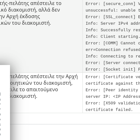
τής-πελάτης απέστειλε το
Error: [secure_conn] 
κό διακομιστή, αλλά δεν
unsuccessful: unable 
την Αρχή έκδοσης
Error: [SSL_connect] 
ικών του διακομιστή.
Info: Server IPv4 add
Info: Successfully re
Info: Client starting
Error: [COMM] Cannot 
err=Connection refuse
Info: Connecting to r
Error: [Server connec
Error: [Socket init] 
τής-πελάτης απέστειλε την Αρχή
Error: [Certificate v
στοποιητικών του διακομιστή,
certificate against t
έστειλε το απαιτούμενο
Error: [Peer identity
d
κό διακομιστή.
server IP: <IP Addres
h
Error: [X509 validati
y
y
certificate failed.
e
o
s
e
e