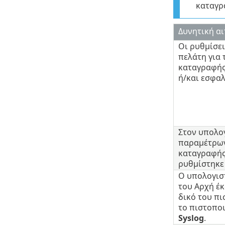
καταγρ
Δυνητική αι
Οι ρυθμίσε
πελάτη για
καταγραφής
ή/και εσφα
Στον υπολο
παραμέτρων
καταγραφής
ρυθμίστηκε
Ο υπολογιστ
του Αρχή έκ
δικό του πι
το πιστοπο
Syslog
.