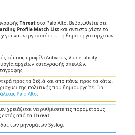
ταγραφής
Threat
στο Palo Alto. Βεβαιωθείτε ότι
rding Profile Match List
και αντιστοιχίστε το
cy
για να ενεργοποιήσετε τη δημιουργία αρχείων
ύς τύπους προφίλ (Antivirus, Vulnerability
ουργία αρχείων καταγραφής απειλών.
αταγραφής
τερά προς τα δεξιά και από πάνω προς τα κάτω.
ισχύει της πολιτικής που δημιουργείτε. Για
λειας Palo Alto
.
 Δεν χρειάζεται να ρυθμίσετε τις παραμέτρους
 εκτός από τα
Threat
.
ίδας των μηνυμάτων Syslog.