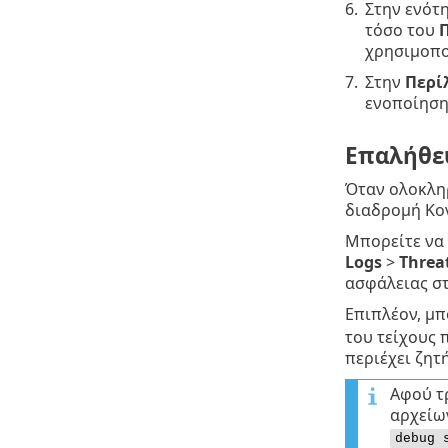
6.
Στην ενότ
τόσο του
Π
χρησιμοπο
7.
Στην
Περί
ενοποίησης
Επαλήθε
Όταν ολοκληρ
διαδρομή Κο
Μπορείτε να 
Logs
>
Threa
ασφάλειας στ
Επιπλέον, μπ
του τείχους 
περιέχει ζητ
Αφού τ
αρχείω
debug 