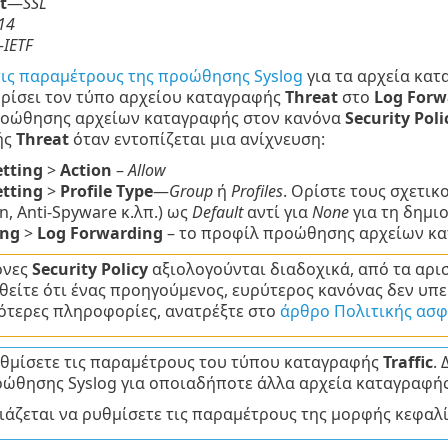
t
—
SSL
14
—
IETF
τις παραμέτρους της προώθησης Syslog
για τα αρχεία κα
ορίσει τον τύπο αρχείου καταγραφής
Threat
στο
Log Forwa
οώθησης αρχείων καταγραφής στον κανόνα
Security Poli
ής
Threat
όταν εντοπίζεται μια ανίχνευση:
etting
>
Action
–
Allow
etting
>
Profile Type
—
Group
ή
Profiles
. Ορίστε τους σχετικο
n, Anti-Spyware κ.λπ.) ως
Default
αντί για
None
για τη δημι
ing
>
Log Forwarding
– το προφίλ προώθησης αρχείων κ
όνες
Security Policy
αξιολογούνται διαδοχικά, από τα αρισ
είτε ότι ένας προηγούμενος, ευρύτερος κανόνας δεν υπερ
ότερες πληροφορίες, ανατρέξτε στο
άρθρο Πολιτικής ασφά
θμίσετε τις παραμέτρους του τύπου καταγραφής
Traffic
.
οώθησης Syslog για οποιαδήποτε άλλα αρχεία καταγραφής
ειάζεται να ρυθμίσετε τις παραμέτρους της μορφής κεφαλ