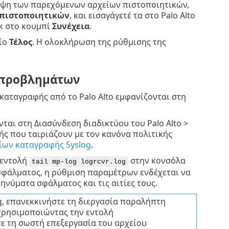
ήψη των παρεχόμενων αρχείων πιστοποιητικών,
 πιστοποιητικών
, και εισαγάγετέ τα στο Palo Alto
ικ στο κουμπί
Συνέχεια
.
είο
Τέλος
. Η ολοκλήρωση της ρύθμισης της
 προβλημάτων
αταγραφής από το Palo Alto εμφανίζονται στη
αι στη Διασύνδεση διαδικτύου του Palo Alto >
ς που ταιριάζουν με τον κανόνα πολιτικής
ων καταγραφής Syslog
.
 εντολή
στην κονσόλα
tail mp-log logrcvr.log
 σφάλματος, η ρύθμιση παραμέτρων ενδέχεται να
νύματα σφάλματος και τις αιτίες τους.
, επανεκκινήστε τη διεργασία παραλήπτη
 χρησιμοποιώντας την εντολή
ε τη σωστή επεξεργασία του αρχείου