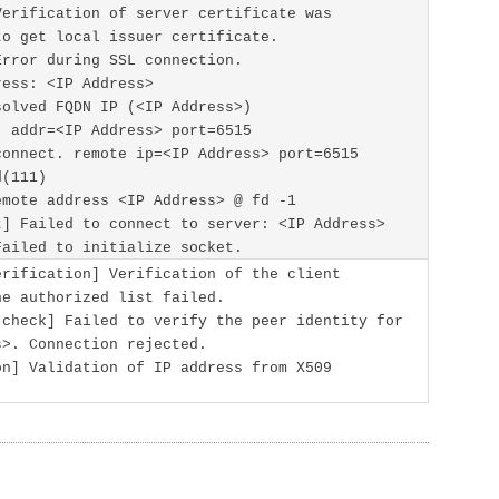
Verification of server certificate was
to get local issuer certificate.
Error during SSL connection.
ress: <IP Address>
solved FQDN IP (<IP Address>)
. addr=<IP Address> port=6515
connect. remote ip=<IP Address> port=6515
d(111)
emote address <IP Address> @ fd -1
t] Failed to connect to server: <IP Address>
Failed to initialize socket.
erification] Verification of the client
he authorized list failed.
 check] Failed to verify the peer identity for
s>. Connection rejected.
on] Validation of IP address from X509