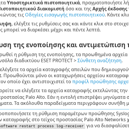
ητα
Υποστηρικτικά πιστοποιητικά
, πραγματοποιήστε λ
ιστοποιητικού διακομιστή
όσο και της
Αρχής έκδοσης
ιώντας τις
Οδηγίες εισαγωγής πιστοποιητικού
. Κάντε κλ
ληψη
, ελέγξτε τις ρυθμίσεις σας και κάντε κλικ στο στοιχ
 μπορεί να διαρκέσει μέχρι και πέντε λεπτά.
υση της ενοποίησης και αντιμετώπιση
ωθεί η ρύθμιση της ενοποίησης, τα προωθημένα αρχεία κ
νσόλα διαδικτύου ESET PROTECT >
Σύνθετη αναζήτηση
.
ελέγξετε τα αρχεία καταγραφής απειλών που δημιουργούντ
t
. Προωθούνται μόνο οι καταχωρήσεις αρχείου καταγραφή
ον οποίο έχει αντιστοιχιστεί το
προφίλ προώθησης αρχεί
ορείτε να ελέγξετε τα αρχεία καταγραφής εκτελώντας την
προστασίας Palo Alto. Εάν η εντολή επιστρέψει μηνύματα
ήματα. Τα ακόλουθα παραδείγματα περιγράφουν συνήθη μη
ροποποιήσετε τη ρύθμιση παραμέτρων προώθησης Syslog
ν καταγραφής στο τείχος προστασίας Palo Alto Networks
για να διασφαλίσετ
software restart process log-receiver