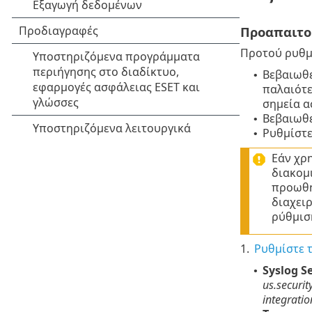
Προαπαιτο
Προτού ρυθμ
Βεβαιωθε
•
παλαιότε
σημεία α
Βεβαιωθε
•
Ρυθμίστε
•
Εάν χρ
διακομι
προωθήσ
διαχειρ
ρύθμισ
1.
Ρυθμίστε 
Syslog S
•
us.securit
integratio