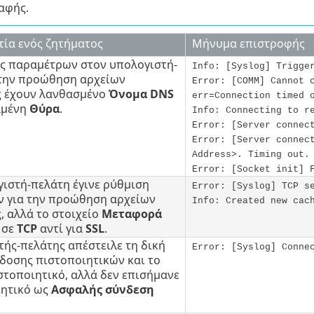
αφής.
τία ενός ζητήματος
Μήνυμα επιστροφής
ις παραμέτρων στον υπολογιστή-
Info: [Syslog] Trigge
 την προώθηση αρχείων
Error: [COMM] Cannot 
 έχουν λανθασμένο
Όνομα DNS
err=Connection timed 
λμένη
Θύρα
.
Info: Connecting to r
Error: [Server connec
Error: [Server connec
Address>. Timing out.
Error: [Socket init] 
γιστή-πελάτη έγινε ρύθμιση
Error: [Syslog] TCP s
 για την προώθηση αρχείων
Info: Created new cac
, αλλά το στοιχείο
Μεταφορά
 σε
TCP
αντί για
SSL
.
ής-πελάτης απέστειλε τη δική
Error: [Syslog] Conne
δοσης πιστοποιητικών και το
στοποιητικό, αλλά δεν επισήμανε
ιητικό ως
Ασφαλής σύνδεση