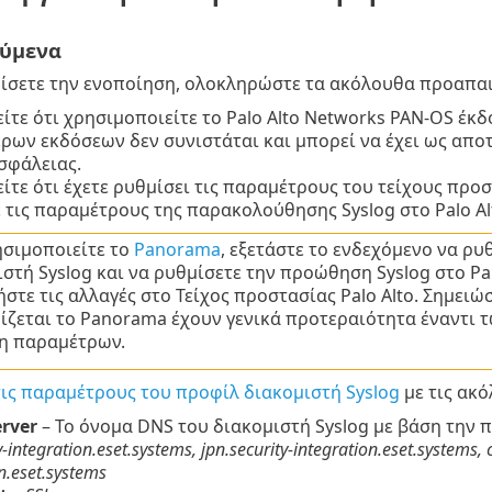
ύμενα
ίσετε την ενοποίηση, ολοκληρώστε τα ακόλουθα προαπα
ίτε ότι χρησιμοποιείτε το Palo Alto Networks PAN-OS έκδο
ρων εκδόσεων δεν συνιστάται και μπορεί να έχει ως απο
σφάλειας.
ίτε ότι έχετε ρυθμίσει τις παραμέτρους του τείχους προστ
 τις παραμέτρους της παρακολούθησης Syslog στο Palo A
ησιμοποιείτε το
Panorama
, εξετάστε το ενδεχόμενο να ρ
στή Syslog και να ρυθμίσετε την προώθηση Syslog στο Pa
τε τις αλλαγές στο Τείχος προστασίας Palo Alto. Σημειώσ
ίζεται το Panorama έχουν γενικά προτεραιότητα έναντι 
η παραμέτρων.
τις παραμέτρους του προφίλ διακομιστή Syslog
με τις ακό
erver
– Το όνομα DNS του διακομιστή Syslog με βάση την 
y-integration.eset.systems, jpn.security-integration.eset.systems, 
n.eset.systems