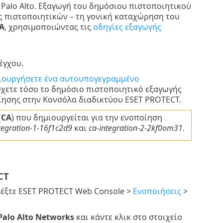
Palo Alto. Εξαγωγή του δημόσιου πιστοποιητικού
ς πιστοποιητικών – τη γονική καταχώρηση του
A
, χρησιμοποιώντας τις
οδηγίες εξαγωγής
έγχου.
ιουργήσετε ένα αυτουπογεγραμμένο
σχετε τόσο το δημόσιο πιστοποιητικό εξαγωγής
ίησης στην Κονσόλα διαδικτύου ESET PROTECT.
(
CA
) που δημιουργείται για την ενοποίηση
tegration-1-16f1c2d9
και
ca-integration-2-2kf0om31
.
CT
λέξτε ESET PROTECT Web Console >
Ενοποιήσεις
>
Palo Alto Networks
και κάντε κλικ στο στοιχείο