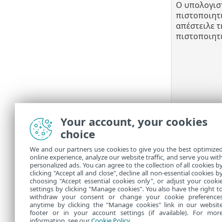
Ο υπολογισ
πιστοποιητι
απέστειλε 
πιστοποιητ
Your account, your cookies
Ο υπολογισ
έκδοσης πι
choice
αλλά δεν απ
We and our partners use cookies to give you the best optimize
πιστοποιητι
online experience, analyze our website traffic, and serve you wit
personalized ads. You can agree to the collection of all cookies b
clicking "Accept all and close", decline all non-essential cookies b
choosing "Accept essential cookies only", or adjust your cooki
settings by clicking "Manage cookies". You also have the right t
withdraw your consent or change your cookie preference
anytime by clicking the "Manage cookies" link in our websit
footer or in your account settings (if available). For mor
information, see our
Cookie Policy
.