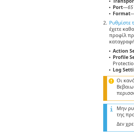
Transpor
•
Port
—
65
•
Format
•
2.
Ρυθμίστε 
έχετε καθ
προφίλ πρ
καταγραφ
Action S
•
Profile S
•
Protectio
Log Sett
•
Οι καν
Βεβαιωθ
περισσ
Μην ρυ
της πρ
Δεν χρ