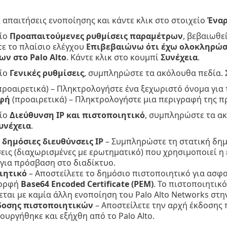
ς απαιτήσεις ενοποίησης και κάντε κλικ στο στοιχείο
Έναρ
είο
Προαπαιτούμενες ρυθμίσεις παραμέτρων
, βεβαιωθε
τε το πλαίσιο ελέγχου
Επιβεβαιώνω ότι έχω ολοκληρώσε
ν στο Palo Alto
. Κάντε κλικ στο κουμπί
Συνέχεια
.
είο
Γενικές ρυθμίσεις
, συμπληρώστε τα ακόλουθα πεδία. Σ
προαιρετικά) – Πληκτρολογήστε ένα ξεχωριστό όνομα για 
φή
(προαιρετικά) – Πληκτρολογήστε μια περιγραφή της πρ
είο
Διεύθυνση IP και πιστοποιητικό
, συμπληρώστε τα ακ
υνέχεια
.
 δημόσιες διευθύνσεις IP
– Συμπληρώστε τη στατική δημό
εις (διαχωρισμένες με ερωτηματικό) που χρησιμοποιεί η
o για πρόσβαση στο διαδίκτυο.
ιητικό
– Αποστείλετε το δημόσιο πιστοποιητικό για ασφα
μορφή
Base64 Encoded Certificate (PEM)
. Το πιστοποιητικό
εται με καμία άλλη ενοποίηση του Palo Alto Networks στην
δοσης πιστοποιητικών
– Αποστείλετε την αρχή έκδοσης
ουργήθηκε και εξήχθη από το Palo Alto.