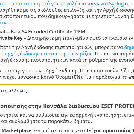
στε το πιστοποιητικό για ασφαλή επικοινωνία Syslog
στο 
υργήθηκε με τις ακόλουθες επιλογές και την Αρχή έκδοση
πιστοποιητικού που δημιουργήσατε με την επισήμανση
C
τικού
:
mat
—Base64 Encoded Certificate (PEM)
rivate Key
– Διατηρήστε μη επιλεγμένο αυτό το πλαίσιο ελ
έτετε την Αρχή έκδοσης πιστοποιητικών, μπορείτε να
δημ
ό αρχής έκδοσης πιστοποιητικών ρίζας
. Πρέπει να παρά
αρχή έκδοσης πιστοποιητικών κατά τη ρύθμιση της ενοπο
υτο-υπογεγραμμένη Αρχή Έκδοσης Πιστοποιητικών Ρίζας 
να έχει μοναδικό Κοινό Όνομα (
CN
). Για παράδειγμα:
ca-in
τις αλλαγές.
νοποίησης στην Κονσόλα διαδικτύου ESET PROTE
αστήσετε και να ρυθμίσετε την εφαρμογή ενοποίησης, επι
και ακολουθήστε τα παρακάτω βήματα.
α
Marketplace
, εντοπίστε το στοιχείο
Τείχος προστασίας