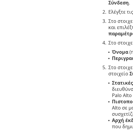
Σύνδεση
.
2.
Ελέγξτε τι
3.
Στο στοιχ
και επιλέξ
παραμέτρω
4.
Στο στοιχ
Όνομα
(
•
Περιγρα
•
5.
Στο στοιχ
στοιχείο
Σ
Στατικές
•
διευθύνσ
Palo Alt
Πιστοπο
•
Alto σε 
συσχετίζ
Αρχή έκ
•
που δημι