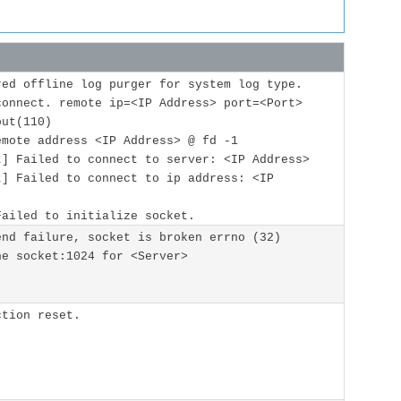
red offline log purger for system log type.
connect. remote ip=<IP Address> port=<Port>
out(110)
emote address <IP Address> @ fd -1
t] Failed to connect to server: <IP Address>
t] Failed to connect to ip address: <IP
Failed to initialize socket.
end failure, socket is broken errno (32)
he socket:1024 for <Server>
ction reset.