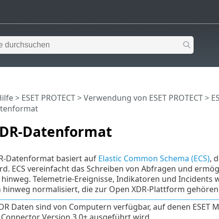
ilfe
>
ESET PROTECT
>
Verwendung von ESET PROTECT
>
E
tenformat
DR-Datenformat
-Datenformat basiert auf
Elastic Common Schema (ECS)
, 
rd. ECS vereinfacht das Schreiben von Abfragen und ermög
hinweg. Telemetrie-Ereignisse, Indikatoren und Incidents
 hinweg normalisiert, die zur Open XDR-Plattform gehören
R Daten sind von Computern verfügbar, auf denen ESET 
 Connector Version 3.0+ ausgeführt wird.