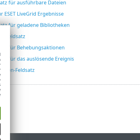
atz für ausführbare Dateien
ür ESET LiveGrid Ergebnisse
atz für geladene Bibliotheken
essfeldsatz
satz für Behebungsaktionen
d
atz für das auslösende Ereignis
h
y
daten-Feldsatz
y
e
o
s
e
e