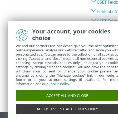
ESET Felds
Feldsatz f
ESET Felds
Your account, your cookies
ESET Proz
choice
ESET Feld
We and our partners use cookies to give you the best optimize
ESET Felds
online experience, analyze our website traffic, and serve you wit
personalized ads. You can agree to the collection of all cookies b
ESET Meta
clicking "Accept all and close", decline all non-essential cookies b
choosing "Accept essential cookies only", or adjust your cooki
settings by clicking "Manage cookies". You also have the right t
withdraw your consent or change your cookie preference
anytime by clicking the "Manage cookies" link in our websit
footer or in your account settings (if available). For mor
information, see our
Cookie Policy
.
ACCEPT ALL AND CLOSE
ACCEPT ESSENTIAL COOKIES ONLY