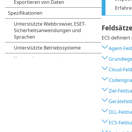
Erfahre
Feldsätz
ECS definiert
Agent-Fel
Grundlege
Cloud-Feld
Codesigna
Ziel-Feldsa
Gerätefel
DLL-Feldsa
ECS-Feldsa