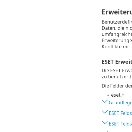
Erweiter
Benutzerdefin
Daten, die n
umfangreicher
Erweiterunge
Konflikte mit
ESET Erwei
Die ESET Erw
zu benutzerd
Die Felder de
eset.*
•
Grundlege
ESET Feld
ESET Feld