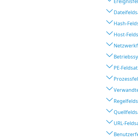
Ereignisfe
Dateifelds
Hash-Feld
Host-Felds
Netzwerkf
Betriebss
PE-Feldsat
Prozessfe
Verwandte
Regelfelds
Quellfelds
URL-Felds
Benutzerf