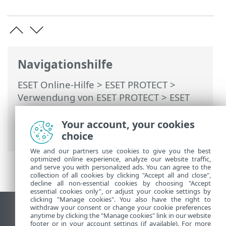
Navigationshilfe
ESET Online-Hilfe
>
ESET PROTECT
>
Verwendung von ESET PROTECT
>
ESET
PROTECT Hauptmenü
>
Konfiguration
>
Grundlegende Einstellungen
> ESET
Your account, your cookies
Cloud Workload Protection
choice
We and our partners use cookies to give you the best
optimized online experience, analyze our website traffic,
and serve you with personalized ads. You can agree to the
collection of all cookies by clicking "Accept all and close",
decline all non-essential cookies by choosing "Accept
essential cookies only", or adjust your cookie settings by
clicking "Manage cookies". You also have the right to
withdraw your consent or change your cookie preferences
Desktop-Site anzeigen
anytime by clicking the "Manage cookies" link in our website
footer or in your account settings (if available). For more
End of Life