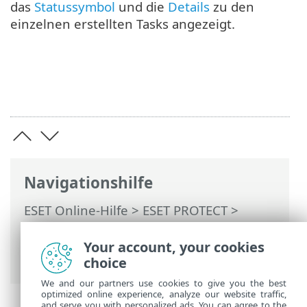
das
Statussymbol
und die
Details
zu den
einzelnen erstellten Tasks angezeigt.
Navigationshilfe
ESET Online-Hilfe
>
ESET PROTECT
>
Verwendung von ESET PROTECT
>
ESET
PROTECT Hauptmenü
>
Tasks
>
Client-
Your account, your cookies
Tasks
> Agent aufrüsten
choice
We and our partners use cookies to give you the best
optimized online experience, analyze our website traffic,
and serve you with personalized ads. You can agree to the