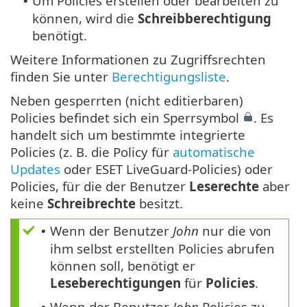
Um Policies erstellen oder bearbeiten zu
•
können, wird die
Schreibberechtigung
benötigt.
Weitere Informationen zu Zugriffsrechten
finden Sie unter
Berechtigungsliste
.
Neben gesperrten (nicht editierbaren)
Policies befindet sich ein Sperrsymbol
. Es
handelt sich um bestimmte integrierte
Policies (z. B. die Policy für
automatische
Updates
oder ESET LiveGuard-Policies) oder
Policies, für die der Benutzer
Leserechte
aber
keine
Schreibrechte
besitzt.
Wenn der Benutzer
John
nur die von
•
ihm selbst erstellten Policies abrufen
können soll, benötigt er
Leseberechtigungen
für
Policies
.
Wenn der Benutzer
John
Policies zu