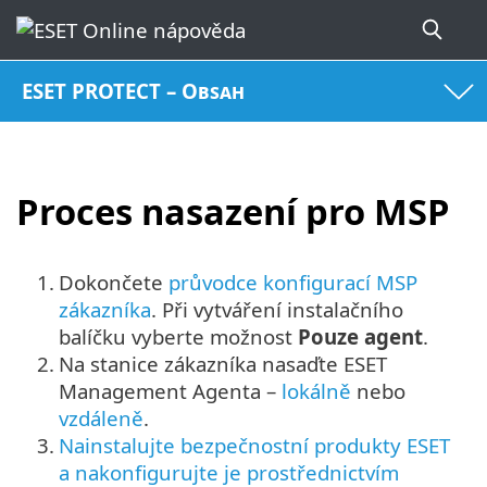
ESET PROTECT – Obsah
Proces nasazení pro MSP
1.
Dokončete
průvodce konfigurací MSP
zákazníka
. Při vytváření instalačního
balíčku vyberte možnost
Pouze agent
.
2.
Na stanice zákazníka nasaďte ESET
Management Agenta –
lokálně
nebo
vzdáleně
.
3.
Nainstalujte bezpečnostní produkty ESET
a nakonfigurujte je prostřednictvím