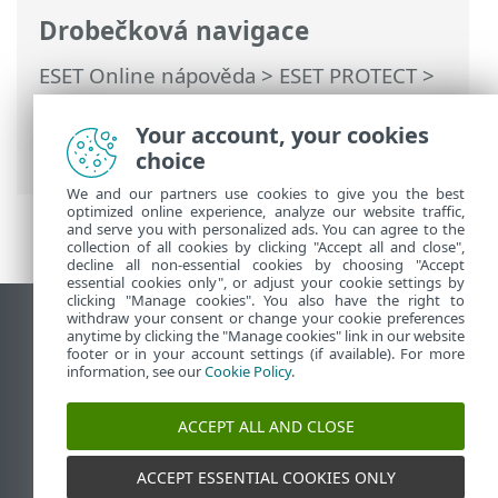
Drobečková navigace
ESET Online nápověda
>
ESET PROTECT
>
Používání ESET PROTECT
>
ESET PROTECT
pro poskytovatele spravovaných služeb
>
Your account, your cookies
Proces nasazení pro MSP
choice
We and our partners use cookies to give you the best
optimized online experience, analyze our website traffic,
and serve you with personalized ads. You can agree to the
collection of all cookies by clicking "Accept all and close",
decline all non-essential cookies by choosing "Accept
essential cookies only", or adjust your cookie settings by
clicking "Manage cookies". You also have the right to
withdraw your consent or change your cookie preferences
Zobrazit verzi pro počítač
anytime by clicking the "Manage cookies" link in our website
footer or in your account settings (if available). For more
End of Life
information, see our
Cookie Policy
.
ESET Databáze znalostí
ESET Forum
ACCEPT ALL AND CLOSE
ESET Status Portal
Regionální podpora
ACCEPT ESSENTIAL COOKIES ONLY