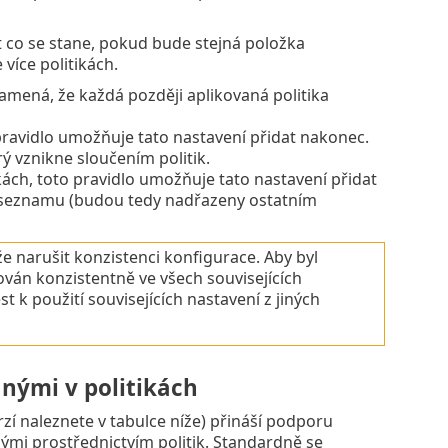
t co se stane, pokud bude stejná položka
více politikách.
Znamená, že každá později aplikovaná politika
 pravidlo umožňuje tato nastavení přidat nakonec.
ý vznikne sloučením politik.
ikách, toto pravidlo umožňuje tato nastavení přidat
ek seznamu (budou tedy nadřazeny ostatním
e narušit konzistenci konfigurace. Aby byl
ován konzistentně ve všech souvisejících
 k použití souvisejících nastavení z jiných
nými v politikách
í naleznete v tabulce níže) přináší podporu
ými prostřednictvím politik. Standardně se