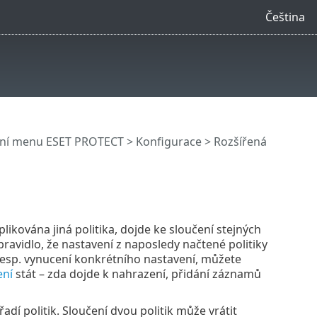
Čeština
vní menu ESET PROTECT
>
Konfigurace
>
Rozšířená
plikována jiná politika, dojde ke sloučení stejných
í pravidlo, že nastavení z naposledy načtené politiky
 resp. vynucení konkrétního nastavení, můžete
ení
stát – zda dojde k nahrazení, přidání záznamů
adí politik. Sloučení dvou politik může vrátit