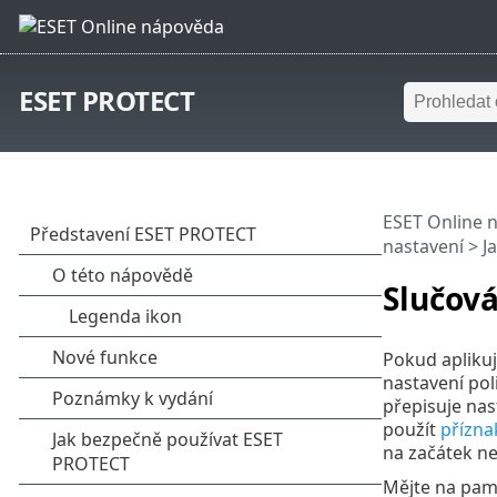
ESET PROTECT
ESET Online 
nastavení
>
J
Slučová
Pokud aplikuje
nastavení poli
přepisuje nas
použít
přízna
na začátek n
Mějte na pamě