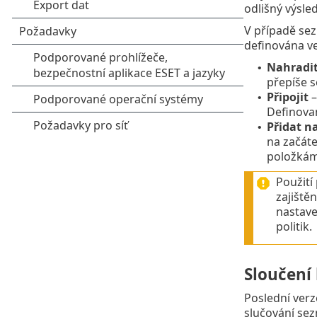
odlišný výsle
V případě sez
definována ve
Nahradi
•
přepíše s
Připojit
–
•
Definovan
Přidat n
•
na začáte
položkám/
Použití
zajiště
nastave
politik.
Sloučení
Poslední verz
slučování sez