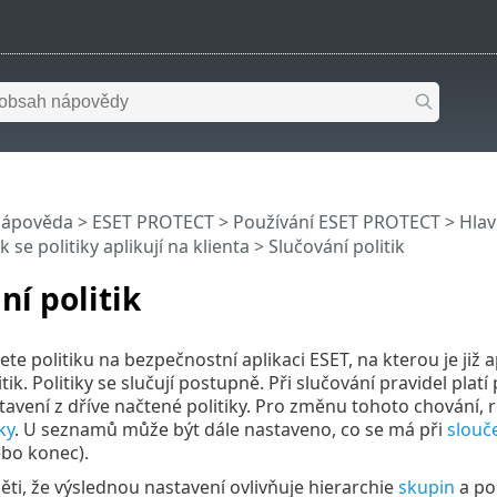
nápověda
>
ESET PROTECT
>
Používání ESET PROTECT
>
Hla
ak se politiky aplikují na klienta
> Slučování politik
ní politik
te politiku na bezpečnostní aplikaci ESET, na kterou je již a
tik. Politiky se slučují postupně. Při slučování pravidel plat
tavení z dříve načtené politiky. Pro změnu tohoto chování,
ky
. U seznamů může být dále nastaveno, co se má při
slouč
ebo konec).
ti, že výslednou nastavení ovlivňuje hierarchie
skupin
a poř