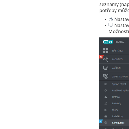
seznamy (např
potřeby můžet
Nastave
•
Nastave
•
Možnosti 