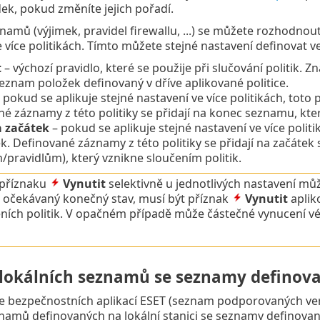
dek, pokud změníte jejich pořadí.
namů (výjimek, pravidel firewallu, ...) se můžete rozhodnou
 více politikách. Tímto můžete stejné nastavení definovat ve 
t
– výchozí pravidlo, které se použije při slučování politik. 
eznam položek definovaný v dříve aplikované politice.
 pokud se aplikuje stejné nastavení ve více politikách, toto
é záznamy z této politiky se přidají na konec seznamu, kter
a začátek
– pokud se aplikuje stejné nastavení ve více polit
k. Definované záznamy z této politiky se přidají na začát
pravidlům), který vznikne sloučením politik.
 příznaku
Vynutit
selektivně u jednotlivých nastavení můž
n očekávaný konečný stav, musí být příznak
Vynutit
aplik
ních politik. V opačném případě může částečné vynucení vést
 lokálních seznamů se seznamy definova
e bezpečnostních aplikací ESET (seznam podporovaných verz
namů definovaných na lokální stanici se seznamy definovan