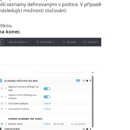
íší seznamy definovanými v politice. V případě
ásledující možnosti slučování:
tikou.
 na konec
.