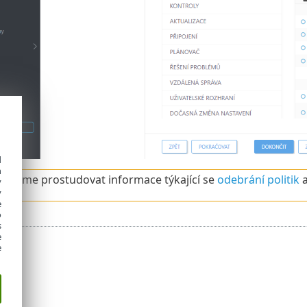
d
h
ujeme prostudovat informace týkající se
odebrání politik
a
y
y
e
o
s
e
e