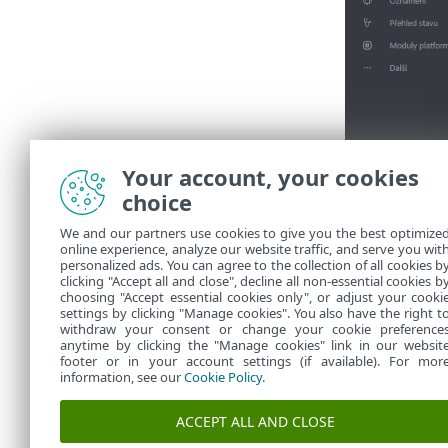
Your account, your cookies
choice
We and our partners use cookies to give you the best optimize
online experience, analyze our website traffic, and serve you wit
Doporuč
personalized ads. You can agree to the collection of all cookies b
clicking "Accept all and close", decline all non-essential cookies b
choosing "Accept essential cookies only", or adjust your cooki
settings by clicking "Manage cookies". You also have the right t
withdraw your consent or change your cookie preference
anytime by clicking the "Manage cookies" link in our websit
footer or in your account settings (if available). For mor
information, see our
Cookie Policy
.
ACCEPT ALL AND CLOSE