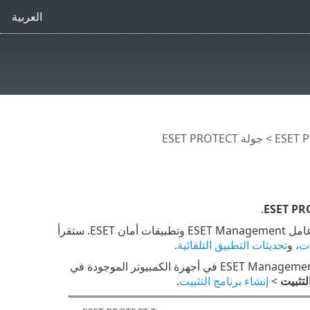
العربية
> جولة ESET PROTECT
.
سيمنحك هذا المعالج شرحاً أساسياً لأقسام وحدة تحكم ويب ESET PROTECT الهامة وعامل ESET Management وتطبيقات أمان ESET. ستقرأ
ات
، و
تحديثات التطبيق التلقائية
.
لنشر عوامل ESET Management في أجهزة الكمبيوتر الموجودة في
لتثبيت
>
إنشاء برنامج التثبيت
.