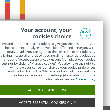
Your account, your
cookies choice
انقر فوق
X
إذا ك
We and our partners use cookies to give you the best optimized
online experience, analyze our website traffic, and serve you with
PROTECT جولة
personalized ads. You can agree to the collection of all cookies by
يمكنك عرض
ECT
clicking "Accept all and close", decline all non-essential cookies by
choosing "Accept essential cookies only", or adjust your cookie
settings by clicking "Manage cookies". You also have the right to
withdraw your consent or change your cookie preferences
anytime by clicking the "Manage cookies" link in our website
footer or in your account settings (if available). For more
.
information, see our
Cookie Policy
ACCEPT ALL AND CLOSE
ACCEPT ESSENTIAL COOKIES ONLY