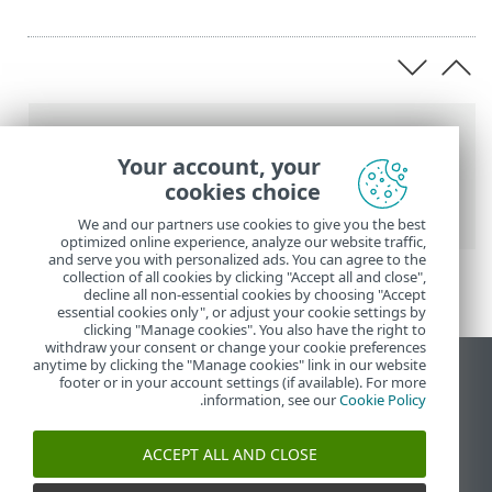
عناصر التنقل التفصيلي
Your account, your
تعليمات ESET عبر الإنترنت
>
ESET PROTECT
>
cookies choice
ابدأ الآن
> وحدة تحكم ويب ESET PROTECT
We and our partners use cookies to give you the best
optimized online experience, analyze our website traffic,
and serve you with personalized ads. You can agree to the
collection of all cookies by clicking "Accept all and close",
decline all non-essential cookies by choosing "Accept
essential cookies only", or adjust your cookie settings by
clicking "Manage cookies". You also have the right to
withdraw your consent or change your cookie preferences
anytime by clicking the "Manage cookies" link in our website
عرض موقع سطح المكتب
footer or in your account settings (if available). For more
.
information, see our
Cookie Policy
End of Life
قاعدة معارف ESET
ACCEPT ALL AND CLOSE
منتدى ESET