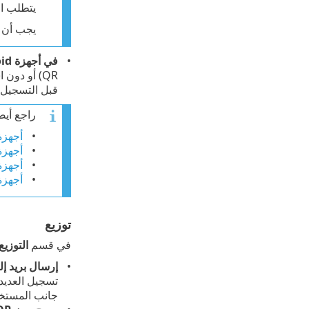
يتطلب ال
يجب أن يكون جهاز Android في حالة ما بعد الم
في أجهزة Android ذات خيارات الإدخال المحدودة
قبل التسجيل.
راجع أيض
أجهزة Android وiOS المُدارة بواسطة ntra ID
أجهزة Android مُدارة بواسطة  Intune
أجهزة iOS مُدارة بواس
أجهزة Android مُدارة بواسطة kspace ONE
توزيع
في قسم
التوزيع
إرسال بريد إل
تسجيل العديد 
جانب المستخد