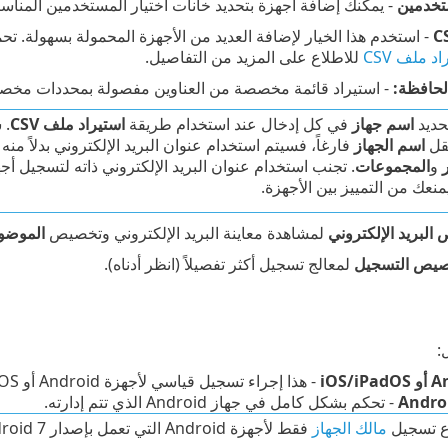
تخدمين
- يمكنك إضافة أجهزة بتحديد خانات اختيار المستخدمين المناس
- استخدم هذا الخيار لإضافة العديد من الأجهزة المحمولة بسهولة. ت
د ملف CSV
للاطلاع على المزيد من التفاصيل.
حافظة:
- استيراد قائمة مخصصة من العناوين مفصولة بمحددات مخصصة (ت
حديد
اسم جهاز
في كل إدخال عند استخدام طريقة
استيراد ملف CSV
. 
قل
اسم الجهاز
فارغاً، فسيتم استخدام عنوان البريد الإلكتروني بدلاً من
و
المجموعات
. تجنب استخدام عنوان البريد الإلكتروني ذاته لتسجيل أج
نعك من التمييز بين الأجهزة.
لبريد الإلكتروني
لمشاهدة معاينة البريد الإلكتروني وتخصيص
الموضو
يص التسجيل
لمعالج تسجيل أكثر تفصيلاً (انظر أدناه).
:
- هذا إجراء تسجيل قياسي لأجهزة Android أو iOS/iPadOS.
- تحكم بشكل كامل في جهاز Android الذي تتم إدارته.
وع تسجيل
مالك الجهاز
فقط لأجهزة Android التي تعمل بإصدار Android 7 والإصدارات الأحدث.