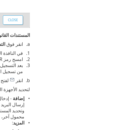
المستندات القانو
انقر فوق
الت
في النافذة ا
امسح رمز QR ضوئياً المعروض باستخدام الجهاز المحمول الذي تريد تسجيله.
بعد التسجيل 
من تسجيل ال
انقر
لفتح 
لتحديد الأجهزة ا
إضافة
- إدخال
إرسال البريد 
وتحديد المستخ
محمول آخر، 
المزيد
: