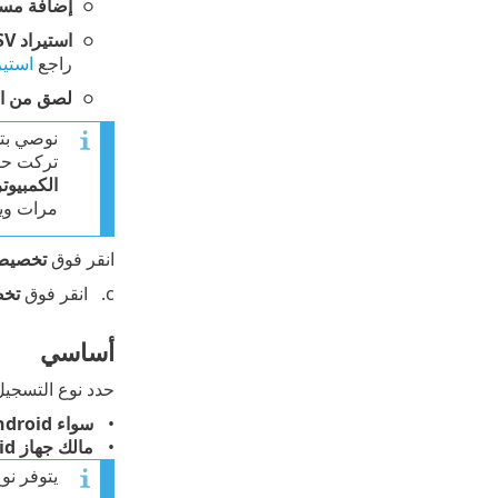
إضافة مس
استيراد CSV
راجع
استيرا
لصق من ال
نوصي بت
تركت ح
الكمبيوتر
مرات ويم
انقر فوق
تخصيص ا
انقر فوق
تخص
أساسي
حدد نوع التسجيل
سواء Android أو iOS/iPadOS
مالك جهاز Android
يتوفر ن