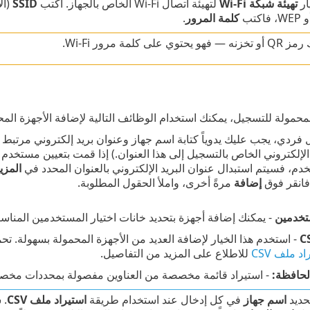
ار
تهيئة شبكة Wi-Fi
لتهيئة اتصال Wi-Fi الخاص بالجهاز. اكتب
SSID
(ال
كلمة المرور
.
توي على كلمة مرور Wi-Fi.
لمحمولة للتسجيل، يمكنك استخدام الوظائف التالية لإضافة الأجهزة المح
 فردي، يجب عليك يدوياً كتابة اسم جهاز وعنوان بريد إلكتروني مرتبط ب
الإلكتروني الخاص بالتسجيل إلى هذا العنوان.) إذا قمت بتعيين مستخدم
دم، فسيتم استبدال عنوان البريد الإلكتروني بالعنوان المحدد في
المزي
فانقر فوق
إضافة
مرةً أخرى، واملأ الحقول المطلوبة.
تخدمين
- يمكنك إضافة أجهزة بتحديد خانات اختيار المستخدمين المناس
- استخدم هذا الخيار لإضافة العديد من الأجهزة المحمولة بسهولة. ت
د ملف CSV
للاطلاع على المزيد من التفاصيل.
حافظة:
- استيراد قائمة مخصصة من العناوين مفصولة بمحددات مخصصة (ت
حديد
اسم جهاز
في كل إدخال عند استخدام طريقة
استيراد ملف CSV
. 