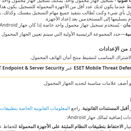
- تسجيل جهاز محمول واحد. يمكنك تسجيل جهاز محمول واحد في 
قط عندما يكون لديك عدد أقل من الأجهزة المحمولة للتسجيل. يكون هذا 
ول بأي شيء وكنت تُطالب بتنفيذ جميع مهام التسجيل بنفسك. وكذلك، يم
بتسليمها إلى المستخدمين بعد إعداد الأجهزة.
مان
- يُستخدم تسجيل جهاز محمول واحد خاصة إذا كان جهاز Android المحمول لا يحتوي على كاميرا أو عميل بريد إلكتروني.
ية
—حدد المجموعة الرئيسية الأولية التي سيتم تعيين الجهاز المحمول ل
من الإعدادات
لاشتراك المناسب لتنشيط منتج أمان الهاتف المحمول.
ESET Mobile Threat Defe
عبر
T Endpoint & Server Security
و أضف علامات مناسبة لتحديد الجهاز المحمول.
ر
أقبل المستندات القانونية
. راجع
المعلومات القانونية الخاصة بتطبيقات ESET وخدماتها وأنظمتها الأساسية
 إضافية لمالك جهاز Android:
تيار
الاحتفاظ بتطبيقات النظام المثبتة على الأجهزة المحمولة
للحفاظ عل