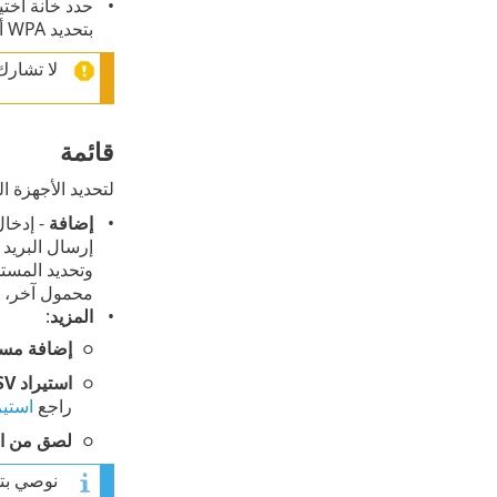
حدد خانة اختي
بتحديد WPA أو WEP، فاكتب
لا تشارك رمز QR أو تخزنه — فهو يح
قائمة
لتحديد الأجهزة ا
إضافة
- إدخال
إرسال البريد 
وتحديد المستخ
محمول آخر، 
المزيد
:
إضافة مس
استيراد CSV
راجع
استيرا
لصق من ال
نوصي بت