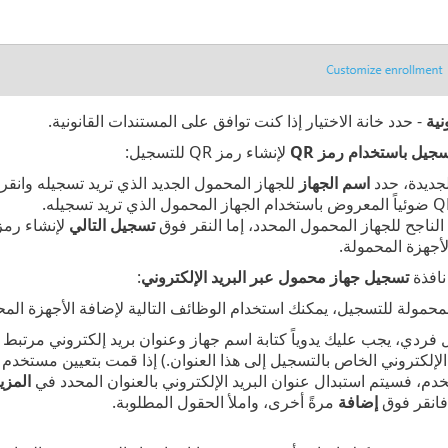
نية
- حدد خانة الاختيار إذا كنت توافق على المستندات القانونية.
سجيل باستخدام رمز QR
لإنشاء رمز QR للتسجيل:
لجديدة، حدد
اسم الجهاز
للجهاز المحمول الجديد الذي تريد تسجيله وانق
الناجح للجهاز المحمول المحدد، إما النقر فوق
تسجيل التالي
لإنشاء رمز QR آخر لجهاز محمول آخر أو النق
أجهزة المحمولة.
نافذة
تسجيل جهاز محمول عبر البريد الإلكتروني
:
لمحمولة للتسجيل، يمكنك استخدام الوظائف التالية لإضافة الأجهزة المح
 فردي، يجب عليك يدوياً كتابة اسم جهاز وعنوان بريد إلكتروني مرتبط ب
الإلكتروني الخاص بالتسجيل إلى هذا العنوان.) إذا قمت بتعيين مستخدم
دم، فسيتم استبدال عنوان البريد الإلكتروني بالعنوان المحدد في
المزي
فانقر فوق
إضافة
مرةً أخرى، واملأ الحقول المطلوبة.