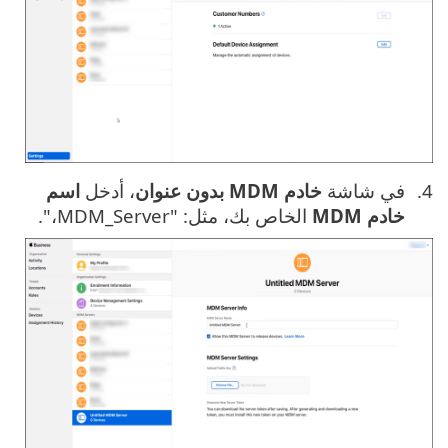
في شاشة
خادم MDM بدون عنوان
، أدخل
اسم
خادم MDM
الخاص بك، مثل: "MDM_Server،".