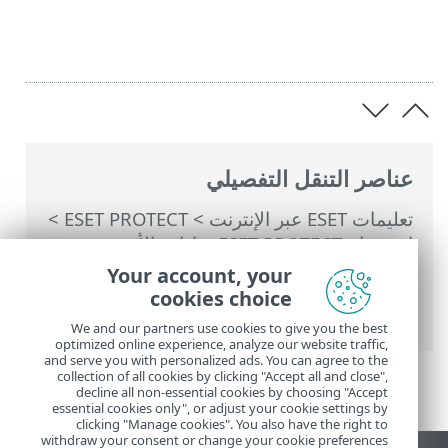
عناصر التنقل التفصيلي
تعليمات ESET عبر الإنترنت
>
ESET PROTECT
>
استخدام ‎ESET PROTECT
>
إدارة الأجهزة
المحمولة عن طريق السحابة
>
التسجيل —
Your account, your
إضافة أجهزة محمولة
> مزامنة Apple
cookies choice
Business (AB) (iOS)
We and our partners use cookies to give you the best
optimized online experience, analyze our website traffic,
and serve you with personalized ads. You can agree to the
collection of all cookies by clicking "Accept all and close",
decline all non-essential cookies by choosing "Accept
essential cookies only", or adjust your cookie settings by
clicking "Manage cookies". You also have the right to
withdraw your consent or change your cookie preferences