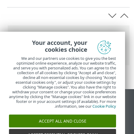
عناصر التنقل التفصيلي
Your account, your
تعليمات ESET عبر الإنترنت
>
ESET PROTECT
>
cookies choice
استخدام ‎ESET PROTECT
> تحديثات تلقائية
We and our partners use cookies to give you the best
optimized online experience, analyze our website traffic,
and serve you with personalized ads. You can agree to the
collection of all cookies by clicking "Accept all and close",
decline all non-essential cookies by choosing "Accept
essential cookies only", or adjust your cookie settings by
clicking "Manage cookies". You also have the right to
withdraw your consent or change your cookie preferences
anytime by clicking the "Manage cookies" link in our website
عرض موقع سطح المكتب
footer or in your account settings (if available). For more
.
information, see our
Cookie Policy
End of Life
قاعدة معارف ESET
ACCEPT ALL AND CLOSE
منتدى ESET
ESET Status Portal