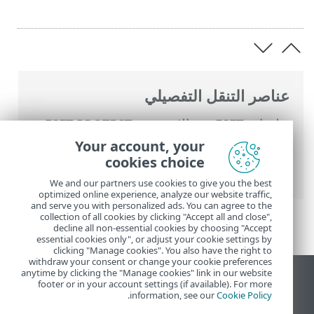
عناصر التنقل التفصيلي
تعليمات ESET عبر الإنترنت
>
ESET PROTECT
>
استخدام ‎ESET PROTECT
>
كيفية إزالة ESET
Your account, your
PROTECT من شبكتك
> انتهاء صلاحية اشتراك
cookies choice
ESET PROTECT الأخير
We and our partners use cookies to give you the best
optimized online experience, analyze our website traffic,
and serve you with personalized ads. You can agree to the
collection of all cookies by clicking "Accept all and close",
decline all non-essential cookies by choosing "Accept
essential cookies only", or adjust your cookie settings by
clicking "Manage cookies". You also have the right to
withdraw your consent or change your cookie preferences
anytime by clicking the "Manage cookies" link in our website
عرض موقع سطح المكتب
footer or in your account settings (if available). For more
.
information, see our
Cookie Policy
End of Life