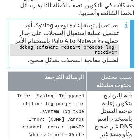
مشكلات في التكوين. تصف الأمثلة التالية رسائل
الخطأ الشائعة وأسبابها.
بعد تعديل تهيئة إعادة توجيه Syslog، أعِد
تشغيل عملية استقبال السجلات على جدار
حماية Palo Alto Networks باستخدام الأمر
debug software restart process log-
receiver
لضمان معالجة السجلات بشكل صحيح.
سبب محتمل
الرسالة المُرجعة
لحدوث مشكلة
قام البرنامج
Info: [Syslog] Triggered
بتكوين إعادة
offline log purger for
توجيه السجل
system log type.
باستخدام
اسم
Error: [COMM] Cannot
DNS
غير صحيح
connect. remote ip=<IP
و/أو
منفذ
غير
Address> port=<Port>