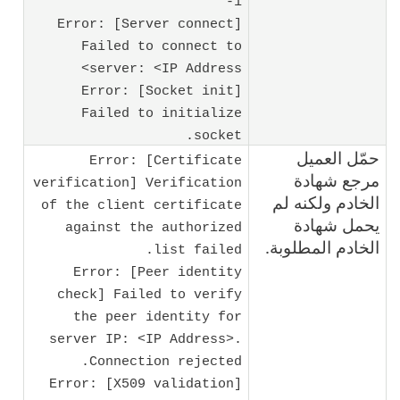
-1
Error: [Server connect]
Failed to connect to
server: <IP Address>
Error: [Socket init]
Failed to initialize
socket.
حمّل العميل
Error: [Certificate
مرجع شهادة
verification] Verification
الخادم ولكنه لم
of the client certificate
يحمل شهادة
against the authorized
الخادم المطلوبة.
list failed.
Error: [Peer identity
check] Failed to verify
the peer identity for
server IP: <IP Address>.
Connection rejected.
Error: [X509 validation]