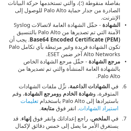
بفاصلة منقوطة (؛)، والتي تستخدمها حركة البيانات
الصادرة من جدار حماية Palo Alto للوصول إلى
الإنترنت.
الشهادة
- حمِّل الشهادة العامة لاتصالات Syslog
الآمنة التي تم تصديرها من Palo Alto بالتنسيق
Base64 Encoded Certificate (PEM)
. يجب أن
تكون الشهادة فريدة وغير مرتبطة بأي تكامل Palo
Alto Networks آخر ضمن ESET.
مرجع الشهادة
- حمِّل مرجع الشهادة الخاص
بالشهادة العامة المنشأة والتي تم تصديرها من
Palo Alto.
في
الشهادات الداعمة
، نزِّل ملفات الشهادات
المتوفرة، و
شهادة الخادم
و
ومرجع الشهادة
، وقم
باستيرادها إلى Palo Alto باستخدام
تعليمات
استيراد الشهادات
. انقر فوق ‎
متابعة
.
في
الملخص
، راجع إعداداتك وانقر فوق
إنهاء
. قد
يستغرق الأمر ما يصل إلى خمس دقائق لإكمال