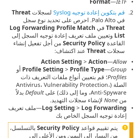
Format
—
IETF
قم بتكوين إعادة توجيه Syslog
لسجلات
Threat
في Palo Alto. احرص على تحديد نوع سجل
Threat
في
Log Forwarding Profile Match
List
وتعيين ملف تعريف إعادة توجيه السجل إلى
القاعدة
Security Policy
من أجل تفعيل إنشاء
سجلات
Threat
عند اكتشاف:
Action Setting
>
Action
—
Allow
Group
—
Profile Type
>
Profile Setting
أو
Profiles
؛ قم بتعيين أنواع ملفات التعريف ذات
الصلة (Antivirus، Vulnerability Protection،
Anti-Spyware، وما إلى ذلك) على
Default
بدلاً
من
None
لإنشاء سجلات التهديد.
Log Forwarding
>
Log Setting
—ملف تعريف
إعادة توجيه السجل الخاص بك
يتم تقييم قواعد
Security Policy
بالتسلسل،
من اليسار إلى اليمين ومن الأعلى إلى