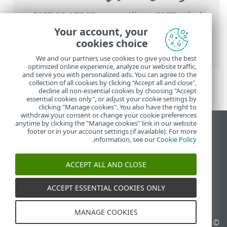
تعليمات ESET عبر الإنترنت
>
ESET PROTECT
>
ابدأ الآن
>
نشر عامل ESET Management
>
Your account, your
نشر عن بُعد
>
ESET Remote Deployment
cookies choice
Tool
> شروط أداة نشر ESET عن بُعد
We and our partners use cookies to give you the best
optimized online experience, analyze our website traffic,
and serve you with personalized ads. You can agree to the
collection of all cookies by clicking "Accept all and close",
decline all non-essential cookies by choosing "Accept
essential cookies only", or adjust your cookie settings by
clicking "Manage cookies". You also have the right to
withdraw your consent or change your cookie preferences
anytime by clicking the "Manage cookies" link in our website
عرض موقع سطح المكتب
footer or in your account settings (if available). For more
.
information, see our
Cookie Policy
End of Life
قاعدة معارف ESET
ACCEPT ALL AND CLOSE
منتدى ESET
ESET Status Portal
ACCEPT ESSENTIAL COOKIES ONLY
الدعم الإقليمي
MANAGE COOKIES
© 1992 - 2026 ESET, spol. s
إدارة ملفات تعريف الارتباط