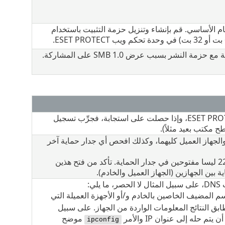
 الأساسي. قم بإنشاء وتنزيل حزمة التثبيت باستخدام
لنشر بسبب عرض SMB 1.0 على المشاركة.
اختبر اتصال الجهاز العميل من خادم ‎ESET PROTECT، وإذا حصلت على استجابة، فجرِّب تسجيل
 مكتب بعيد مثلاً).
الجهاز العميل كليهما، وكذلك افحص أي جدار حماية آخر
بعد النشر بنجاح، فإن المنفذين 2222 و2223 ليسا مفتوحين في جدار الحماية. تأكد من فتح هذين
بين الجهازين (الجهاز العميل والخادم).
ي:
ان IP واسم المضيف الخاصين بالخادم و/أو الأجهزة العميلة التي
ق النتائج المعلومات الواردة من الجهاز. على سبيل
 حله إلى عنوان IP والأمر
موضح
ipconfig