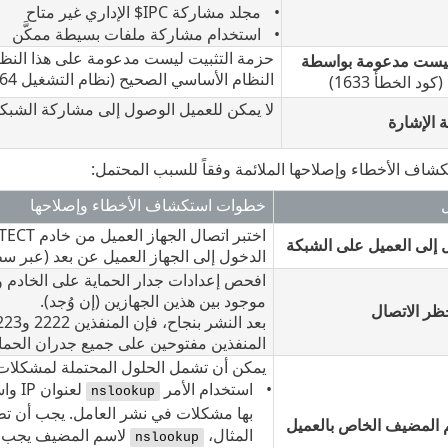
مجلد ‎مشاركة IPC$ الإداري غير متاح
استخدام مشاركة ملفات بسيطة ممكَّن
حزمة التثبيت ليست مدعومة على هذا النظام
ليست مدعومة بواسطة
النظام الأساسي الصحيح (نظام التشغيل 64 بت أو 32 بت) في وحدة تحكم ويب ‎ESET PROTECT.
(كود الخطأ 1633)
لا يمكن للعميل الوصول إلى مشاركة الشبكة مع حزمة ا
 الإشارة
شاف الأخطاء وإصلاحها الملائمة وفقاً للسبب المحتمل:
خطوات استكشاف الأخطاء وإصلاحها
 إلى العميل على الشبكة
الدخول إلى الجهاز العميل عن بعد (عبر سطح
افحص إعدادات جدار الحماية على الخادم و
موجود بين هذين الجهازين (إن وُجد).
حظر الاتصال
المنفذين مفتوحين على جميع جدران الحماية 
يمكن أن تشمل الحلول المحتملة لمشكلات DNS، على سبيل المثال لا الحصر، ما يل
استخدام الأمر ‎
لعنو
nslookup
بها مشكلات في نشر العامل. يجب أن تطاب
م المضيف الخاص بالعميل
المثال، ‎
لاسم المضيف يجب أن يتم
nslookup