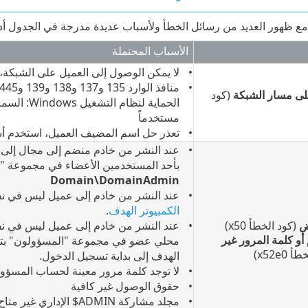
ع ظهور العديد من رسائل الخطأ ولأسباب عديدة مدرجة في الجدول أدن
الأسباب المحتملة
لا يمكن الوصول إلى العميل على الشبكة، 
على مسار الشبكة
(كود
الحماية لن
مستخدماً
تعذر حل اسم المضيف العميل، استخدم أسماء الكمب
عند النشر من خادم منضم إلى مجال إلى ع
بأحد المستخدمين الأعضاء في مجموعة "
Domain\DomainAdmin
عند النشر من خادم إلى عميل ليس في نف
الكمبيوتر الهدف
.
ض
(كود الخطأ 0‏x5)
عند النشر من خادم إلى عميل ليس في نف
و كلمة المرور غير
محلي عضو في مجموعة "المسؤولون" بتنسي
0‏x52e)
الهدف إلى بداية تسجيل الدخول.
لا توجد كلمة مرور معينة لحساب المسؤو
حقوق الوصول غير كافية
مجلد مشاركة ADMIN$ الإداري غير متاح