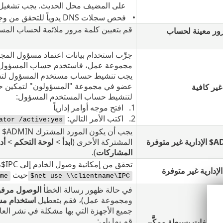
على المضيف محل الحديث. يجب تشغيل ال
فحص سجلات DNS يدوياً للتحقق من وجود تكرارات.
قم بتعيين كلمة مرور ملائمة لحساب المس
رور معينة لحساب
جرِّب استخدام بيانات اعتماد مسؤول المجا
مجموعة عمل، فاستخدم حساب المسؤول الم
يجب تنشيط حساب مستخدم المسؤول لتشغ
عضو في مجموعة "المسؤولون" لتمكين ح
ير كافية
لتنشيط حساب المستخدم المسؤول:
افتح موجه أوامر إدارياً
اكتب الأمر التالي:
ator /active:yes
يجب 
المشتركة الأخرى (‎
ابدأ
>
لوحة التحكم
>
أد
المشاركات
).
تحقق من إمكانية وصول الخادم إلى ‎IPC$، بإصدار ما يلي من موجِّه الأوامر على الخادم:
حيث
ame
net use \\clientname\IPC$
في حالة ظهور رسالة الخطأ ‎
الوصول مرف
ومجموعة عمل)، فقم بتعطيل
استخدام مش
قم بما يلي:
ة ملفات بسيطة ممكَّن