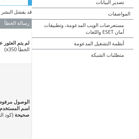
قد يفشل النشر م
رسالة الخطأ
لم يتم العثور 
الخطأ 0‏x35)
الوصول مرفو
اسم المستخدم أ
صحيحة
(كود الخطأ 