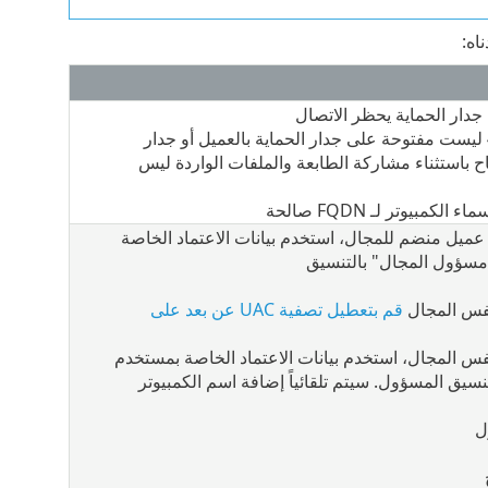
اه:
جدار الحماية يحظر الاتصال
منافذ الوارد 135 و137 و138 و139 و445 ليست مفتوحة على جدار الحماية بالعميل أو جدار
ظام التشغيل Windows: السماح باستثناء مشاركة الطابعة والملفات الواردة ليس
يوتر لـ FQDN صالحة
ميل منضم للمجال، استخدم بيانات الاعتماد الخاصة
مسؤول المجال" بالتنسيق
س المجال ‎
قم بتعطيل تصفية UAC عن بعد على
س المجال، استخدم بيانات الاعتماد الخاصة بمستخدم
ق المسؤول. سيتم تلقائياً إضافة اسم الكمبيوتر
ل