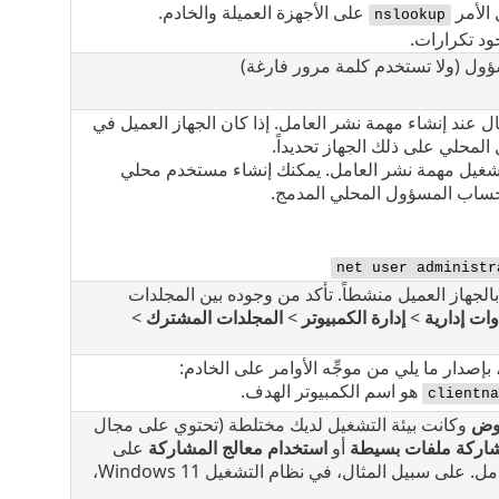
أمر ‎
على الأجهزة العميلة والخادم.
nslookup
ؤول (ولا تستخدم كلمة مرور فارغة)
ل عند إنشاء مهمة نشر العامل. إذا كان الجهاز العميل في
حلي على ذلك الجهاز تحديداً.
يل مهمة نشر العامل. يمكنك إنشاء مستخدم محلي
ساب المسؤول المحلي المدمج.
net user administr
أن يكون المورد المشترك ‎ADMIN$ بالجهاز العميل منشطاً. تأكد من وجوده بين المجلدات
وات إدارية
>
إدارة الكمبيوتر
>
المجلدات المشترك
>
هو اسم الكمبيوتر الهدف.
clientn
وض
وكانت بيئة التشغيل لديك مختلطة (تحتوي على مجال
اركة ملفات بسيطة
أو
استخدام معالج المشاركة
على
جميع الأجهزة التي بها مشكلة في نشر العامل. على سبيل المثال، في نظام التشغيل Windows 11،