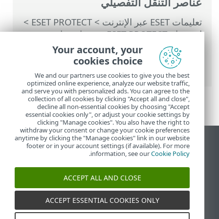
عناصر التنقل التفصيلي
تعليمات ESET عبر الإنترنت
>
ESET PROTECT
>
استخدام ‎ESET PROTECT
>
سيناريوهات
الترحيل ESET PROTECT
> الترحيل داخل
Your account, your
السحابة—من ESET PROTECT إلى آخر ESET
cookies choice
PROTECT
We and our partners use cookies to give you the best
optimized online experience, analyze our website traffic,
and serve you with personalized ads. You can agree to the
collection of all cookies by clicking "Accept all and close",
decline all non-essential cookies by choosing "Accept
essential cookies only", or adjust your cookie settings by
clicking "Manage cookies". You also have the right to
withdraw your consent or change your cookie preferences
anytime by clicking the "Manage cookies" link in our website
عرض موقع سطح المكتب
footer or in your account settings (if available). For more
.
information, see our
Cookie Policy
End of Life
قاعدة معارف ESET
ACCEPT ALL AND CLOSE
منتدى ESET
ESET Status Portal
ACCEPT ESSENTIAL COOKIES ONLY
الدعم الإقليمي