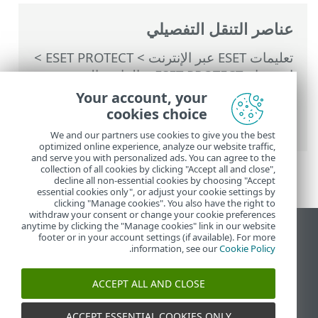
عناصر التنقل التفصيلي
تعليمات ESET عبر الإنترنت
>
ESET PROTECT
>
استخدام ‎ESET PROTECT
>
القائمة الرئيسية
ESET PROTECT
>
أجهزة الكمبيوتر
>
Your account, your
المجموعات
>
المجموعات الثابتة
> استيراد
cookies choice
المجموعات الثابتة
We and our partners use cookies to give you the best
optimized online experience, analyze our website traffic,
and serve you with personalized ads. You can agree to the
collection of all cookies by clicking "Accept all and close",
decline all non-essential cookies by choosing "Accept
essential cookies only", or adjust your cookie settings by
clicking "Manage cookies". You also have the right to
withdraw your consent or change your cookie preferences
anytime by clicking the "Manage cookies" link in our website
عرض موقع سطح المكتب
footer or in your account settings (if available). For more
.
information, see our
Cookie Policy
End of Life
قاعدة معارف ESET
ACCEPT ALL AND CLOSE
منتدى ESET
ESET Status Portal
ACCEPT ESSENTIAL COOKIES ONLY