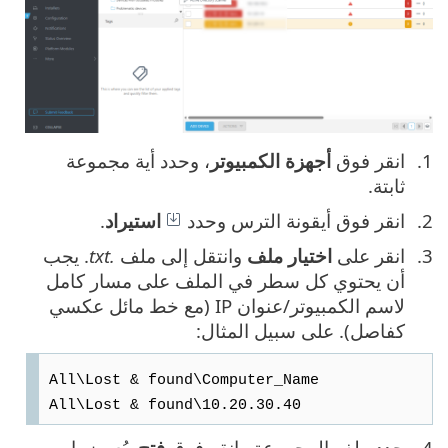
انقر فوق
أجهزة الكمبيوتر
، وحدد أية مجموعة
ثابتة.
انقر فوق أيقونة الترس وحدد
استيراد
.
انقر على
اختيار ملف
وانتقل إلى ملف
.txt
. يجب
أن يحتوي كل سطر في الملف على مسار كامل
لاسم الكمبيوتر/عنوان IP (مع خط مائل عكسي
كفاصل). على سبيل المثال:
All\Lost & found\Computer_Name
All\Lost & found\10.20.30.40
حدد ملف المجموعة وانقر فوق
فتح.
يُعرض اسم