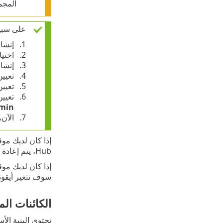
المجم
على سبيل
إنشا
اختيا
إنشا
تعيين
تعيي
تعيين
dmin
الآن
Hub، يتم إعادة تسميته أيضاً في ESET PROTECT.
سوف تتغير أيقونته في OTECT
الكائنات ال