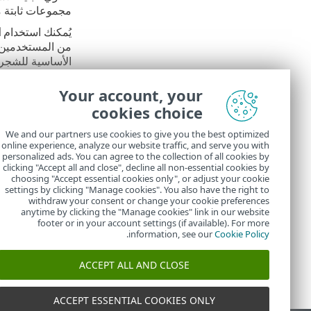
مجموعات ثابتة
يُمكنك استخدام
ا
من المستخدمين م
الأساسية للشجرة
حدد
الكائنات
Your account, your
للكائن والوص
cookies choice
تعيين إذن
الا
We and our partners use cookies to give you the best optimized
تأكد 
online experience, analyze our website traffic, and serve you with
personalized ads. You can agree to the collection of all cookies by
لا يُ
clicking "Accept all and close", decline all non-essential cookies by
choosing "Accept essential cookies only", or adjust your cookie
settings by clicking "Manage cookies". You also have the right to
withdraw your consent or change your cookie preferences
anytime by clicking the "Manage cookies" link in our website
footer or in your account settings (if available). For more
.
information, see our
Cookie Policy
ACCEPT ALL AND CLOSE
ACCEPT ESSENTIAL COOKIES ONLY