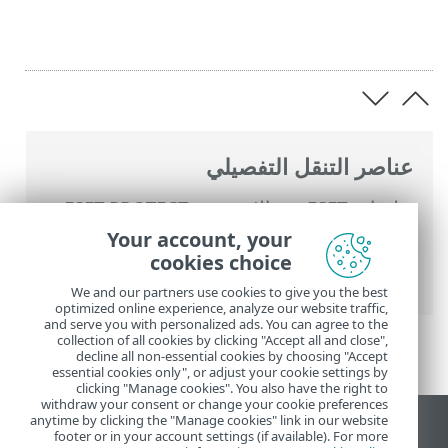
عناصر التنقل التفصيلي
تعليمات ESET عبر الإنترنت
>
ESET PROTECT
>
استخدام ‎ESET PROTECT
>
القائمة الرئيسية
Your account, your
ESET PROTECT
>
المزيد
>
حقوق الوصول
>
cookies choice
المستخدمون
> المستخدمين المعيّنين
We and our partners use cookies to give you the best
optimized online experience, analyze our website traffic,
and serve you with personalized ads. You can agree to the
collection of all cookies by clicking "Accept all and close",
decline all non-essential cookies by choosing "Accept
essential cookies only", or adjust your cookie settings by
clicking "Manage cookies". You also have the right to
withdraw your consent or change your cookie preferences
anytime by clicking the "Manage cookies" link in our website
عرض موقع سطح المكتب
footer or in your account settings (if available). For more