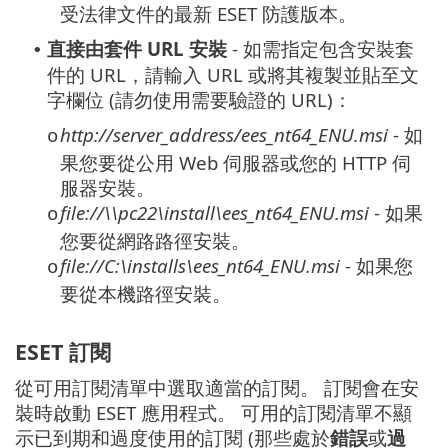
受法律文件的最新 ESET 防護版本。
直接由套件 URL 安裝
- 如需指定包含安裝套
•
件的 URL，請輸入 URL 或將其複製並貼至文
字欄位 (請勿使用需要驗證的 URL)：
http://server_address/ees_nt64_ENU.msi
- 如
o
果您要從公用 Web 伺服器或您的 HTTP 伺
服器安裝。
file://\\pc22\install\ees_nt64_ENU.msi
- 如果
o
您要從網路路徑安裝。
file://C:\installs\ees_nt64_ENU.msi
- 如果您
o
要從本機路徑安裝。
ESET 訂閱
從可用訂閱清單中選取適當的訂閱。 訂閱會在安
裝時啟動 ESET 應用程式。 可用的訂閱清單不顯
示已到期和過度使用的訂閱 (那些處於
錯誤
或
過