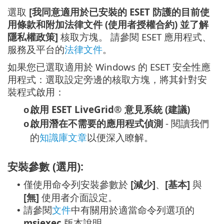
選取
[我同意適用於已安裝的 ESET 防護的目前使
用條款和附加法律文件 (使用者授權合約) 並了解
隱私權政策]
核取方塊。 請參閱 ESET 應用程式、
服務及平台的
法律文件
。
如果您已選取適用於 Windows 的 ESET 安全性應
用程式：選取設定旁邊的核取方塊，將其針對安
裝程式啟用：
啟用 ESET LiveGrid® 意見系統 (建議)
o
啟用潛在不需要的應用程式偵測
- 閱讀我們
o
的
知識庫文章
以便深入瞭解。
安裝參數 (選用):
僅使用命令列安裝參數於
[減少]
、
[基本]
與
•
[無]
使用者介面設定。
請參閱
文件
中有關用於適當命令列選項的
•
msiexec
版本說明。