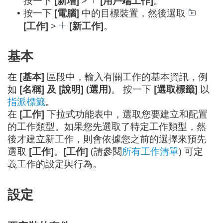
按一下
[新增]
>
[用戶端工作]
。
按一下
[電腦]
中的目標裝置，然後選取
•
[工作]
>
[新工作]
。
基本
在
[基本]
區段中，輸入有關工作的基本資訊，例
如
[名稱] 及 [說明] (選用)
。 按一下
[選取標籤]
以
指派標籤
。
在
[工作]
下拉式功能表中，選取您要建立和配置
的工作類型。如果您先選取了特定工作類型，然
後才建立新工作，則會依據您之前的選擇來預先
選取
[工作]
。
[工作]
(請參閱
所有工作清單
) 可定
義工作的設定與行為。
設定