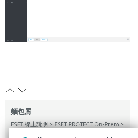
麵包屑
ESET 線上說明
>
ESET PROTECT On-Prem
>
使用 ESET PROTECT On-Prem
>
ESET