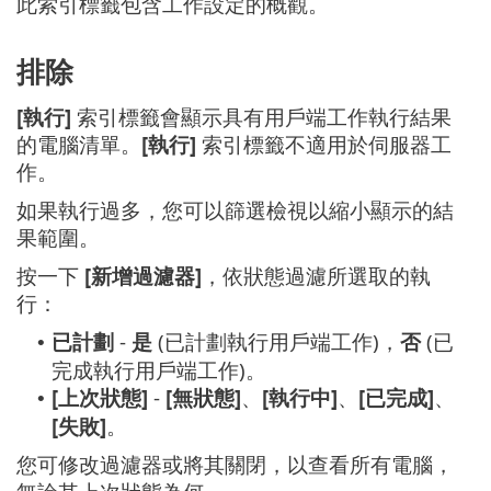
此索引標籤包含工作設定的概觀。
排除
[執行]
索引標籤會顯示具有用戶端工作執行結果
的電腦清單。
[執行]
索引標籤不適用於伺服器工
作。
如果執行過多，您可以篩選檢視以縮小顯示的結
果範圍。
按一下
[新增過濾器]
，依狀態過濾所選取的執
行：
已計劃
-
是
(已計劃執行用戶端工作)，
否
(已
•
完成執行用戶端工作)。
[上次狀態]
-
[無狀態]
、
[執行中]
、
[已完成]
、
•
[失敗]
。
您可修改過濾器或將其關閉，以查看所有電腦，