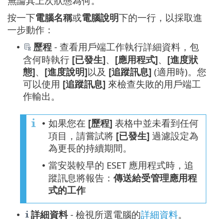
無論其上次狀態為何。
按一下
電腦名稱
或
電腦說明
下的一行，以採取進
一步動作：
歷程
- 查看用戶端工作執行詳細資料，包
•
含何時執行
[已發生]
、
[應用程式]
、
[進度狀
態]
、
[進度說明]
以及
[追蹤訊息]
(適用時)。您
可以使用
[追蹤訊息]
來檢查失敗的用戶端工
作輸出。
如果您在
[歷程]
表格中並未看到任何
•
項目，請嘗試將
[已發生]
過濾設定為
為更長的持續期間。
當安裝較早的 ESET 應用程式時，追
•
蹤訊息將報告：
傳送給受管理應用程
式的工作
詳細資料
- 檢視所選電腦的
詳細資料
。
•