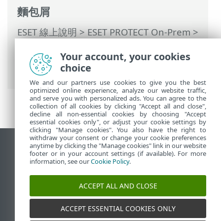
麵包屑
ESET 線上說明
>
ESET PROTECT On-Prem
>
使用 ESET PROTECT On-Prem
>
ESET
Your account, your cookies
PROTECT On-Prem 主功能表
>
工作
> 用戶
choice
端工作
We and our partners use cookies to give you the best
optimized online experience, analyze our website traffic,
and serve you with personalized ads. You can agree to the
collection of all cookies by clicking "Accept all and close",
decline all non-essential cookies by choosing "Accept
essential cookies only", or adjust your cookie settings by
clicking "Manage cookies". You also have the right to
withdraw your consent or change your cookie preferences
anytime by clicking the "Manage cookies" link in our website
檢視桌面網站
footer or in your account settings (if available). For more
End of Life
information, see our
Cookie Policy
.
ESET 知識庫
ACCEPT ALL AND CLOSE
ESET 論壇
ESET Status Portal
ACCEPT ESSENTIAL COOKIES ONLY
地區設定