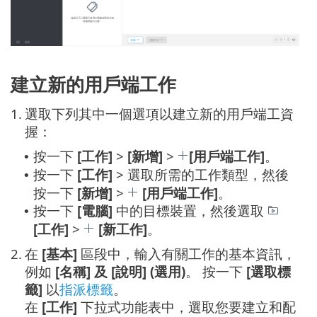
建立新的用戶端工作
1.
選取下列其中一個選項以建立新的用戶端工資
握：
按一下
[工作]
>
[新增]
>
[用戶端工作]
。
•
按一下
[工作]
> 選取所需的工作類型，然後
•
按一下
[新增]
>
[用戶端工作]
。
按一下
[電腦]
中的目標裝置，然後選取
•
[工作]
>
[新工作]
。
2.
在
[基本]
區段中，輸入有關工作的基本資訊，
例如
[名稱] 及 [說明] (選用)
。 按一下
[選取標
籤]
以
指派標籤
。
在
[工作]
下拉式功能表中，選取您要建立和配