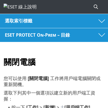
選取索引標籤
ESET PROTECT On-Prem – 目錄
關閉電腦
您可以使用
[關閉電腦]
工作將用戶端電腦關閉或
重新開機。
選取下列其中一個選項以建立新的用戶端工資
握：
按一下
[工作]
>
[新增]
>
[用戶端工作]
。
•