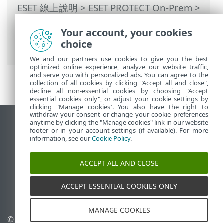
ESET 線上說明
>
ESET PROTECT On-Prem
>
使用 ESET PROTECT On-Prem
>
ESET
Your account, your cookies
PROTECT On-Prem 主功能表
>
工作
>
用戶
choice
端工作
> 關閉電腦
We and our partners use cookies to give you the best
optimized online experience, analyze our website traffic,
and serve you with personalized ads. You can agree to the
collection of all cookies by clicking "Accept all and close",
decline all non-essential cookies by choosing "Accept
essential cookies only", or adjust your cookie settings by
clicking "Manage cookies". You also have the right to
withdraw your consent or change your cookie preferences
anytime by clicking the "Manage cookies" link in our website
檢視桌面網站
footer or in your account settings (if available). For more
End of Life
information, see our
Cookie Policy
.
ESET 知識庫
ACCEPT ALL AND CLOSE
ESET 論壇
ESET Status Portal
ACCEPT ESSENTIAL COOKIES ONLY
地區設定
MANAGE COOKIES
© 1992 - 2026 ESET, spol. s
管理 Cookie