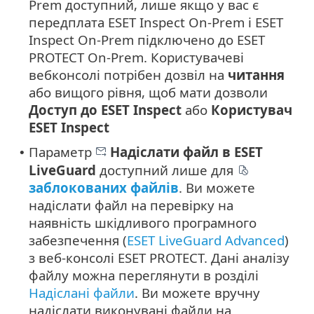
Prem доступний, лише якщо у вас є
передплата ESET Inspect On-Prem і ESET
Inspect On-Prem підключено до ESET
PROTECT On-Prem. Користувачеві
вебконсолі потрібен дозвіл на
читання
або вищого рівня, щоб мати дозволи
Доступ до ESET Inspect
або
Користувач
ESET Inspect
Параметр
Надіслати файл в ESET
•
LiveGuard
доступний лише для
заблокованих файлів
. Ви можете
надіслати файл на перевірку на
наявність шкідливого програмного
забезпечення (
ESET LiveGuard Advanced
)
з веб-консолі ESET PROTECT. Дані аналізу
файлу можна переглянути в розділі
Надіслані файли
. Ви можете вручну
надіслати виконувані файли на