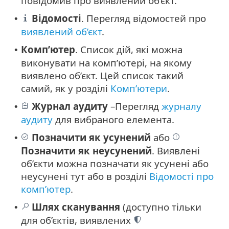
повідомив про виявлений об’єкт.
Відомості
. Перегляд відомостей про
•
виявлений об’єкт
.
Комп’ютер
. Список дій, які можна
•
виконувати на комп’ютері, на якому
виявлено об’єкт. Цей список такий
самий, як у розділі
Комп’ютери
.
Журнал аудиту
–Перегляд
журналу
•
аудиту
для вибраного елемента.
Позначити як усунений
або
•
Позначити як неусунений
. Виявлені
об’єкти можна позначати як усунені або
неусунені тут або в розділі
Відомості про
комп’ютер
.
Шлях сканування
(доступно тільки
•
для об’єктів, виявлених