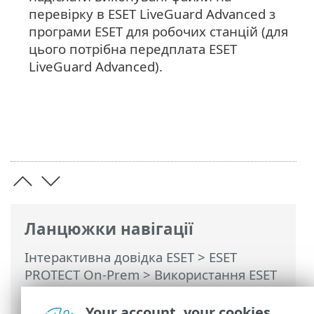
перевірку в ESET LiveGuard Advanced з
програми ESET для робочих станцій (для
цього потрібна передплата ESET
LiveGuard Advanced).
Ланцюжки навігації
Інтерактивна довідка ESET
>
ESET
PROTECT On-Prem
>
Використання ESET
PROTECT On-Prem
>
ESET PROTECT On-
Prem Головне меню
>
Виявлені об’єкти
Your account, your cookies