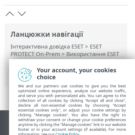
Ланцюжки навігації
Інтерактивна довідка ESET
>
ESET
PROTECT On-Prem
>
Використання ESET
PROTECT On-Prem
>
ESET PROTECT On-
Prem Головне меню
>
Виявлені об’єкти
Your account, your cookies
> ESET Inspect On-Prem
choice
We and our partners use cookies to give you the best
optimized online experience, analyze our website traffic,
and serve you with personalized ads. You can agree to the
collection of all cookies by clicking "Accept all and close",
decline all non-essential cookies by choosing "Accept
essential cookies only", or adjust your cookie settings by
clicking "Manage cookies". You also have the right to
withdraw your consent or change your cookie preferences
Переглянути повну версію
anytime by clicking the "Manage cookies" link in our website
footer or in your account settings (if available). For more
End of Life
information, see our
Cookie Policy
.