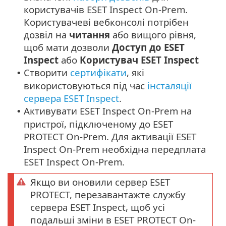
користувачів ESET Inspect On-Prem.
Користувачеві вебконсолі потрібен
дозвіл на
читання
або вищого рівня,
щоб мати дозволи
Доступ до ESET
Inspect
або
Користувач ESET Inspect
Створити
сертифікати
, які
•
використовуються під час
інсталяції
сервера ESET Inspect
.
Активувати ESET Inspect On-Prem на
•
пристрої, підключеному до ESET
PROTECT On-Prem. Для активації ESET
Inspect On-Prem необхідна передплата
ESET Inspect On-Prem.
Якщо ви оновили сервер ESET
PROTECT, перезавантажте службу
сервера ESET Inspect, щоб усі
подальші зміни в ESET PROTECT On-