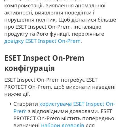
компрометації, виявлення аномальної
активності, виявлення поведінки і
порушення політик. Щоб дізнатися більше
про ESET Inspect On-Prem, інсталяцію
продукту та його функції, перегляньте
довідку ESET Inspect On-Prem
.
ESET Inspect On-Prem
конфігурація
ESET Inspect On-Prem потребує ESET
PROTECT On-Prem, щоб виконати наведені
нижче дії.
Створити
користувача ESET Inspect On-
•
Prem
з відповідними дозволами. ESET
PROTECT On-Prem містить попередньо
визначені
набори дозволів
для