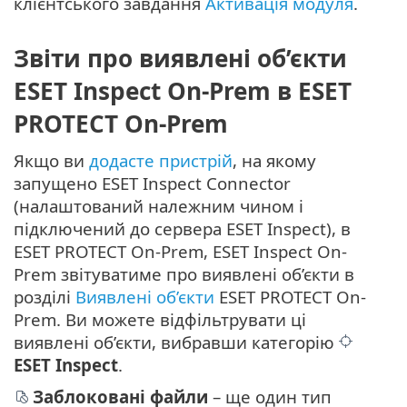
клієнтського завдання
Активація модуля
.
Звіти про виявлені об’єкти
ESET Inspect On-Prem в ESET
PROTECT On-Prem
Якщо ви
додасте пристрій
, на якому
запущено ESET Inspect Connector
(налаштований належним чином і
підключений до сервера ESET Inspect), в
ESET PROTECT On-Prem, ESET Inspect On-
Prem звітуватиме про виявлені об’єкти в
розділі
Виявлені об’єкти
ESET PROTECT On-
Prem. Ви можете відфільтрувати ці
виявлені об’єкти, вибравши категорію
ESET Inspect
.
Заблоковані файли
– ще один тип