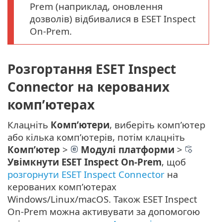
Prem (наприклад, оновлення
дозволів) відбивалися в ESET Inspect
On-Prem.
Розгортання ESET Inspect
Connector на керованих
комп’ютерах
Клацніть
Комп’ютери
, виберіть комп’ютер
або кілька комп’ютерів, потім клацніть
Комп’ютер
>
Модулі платформи
>
Увімкнути ESET Inspect On-Prem
, щоб
розгорнути ESET Inspect Connector
на
керованих комп’ютерах
Windows/Linux/macOS. Також ESET Inspect
On-Prem можна активувати за допомогою