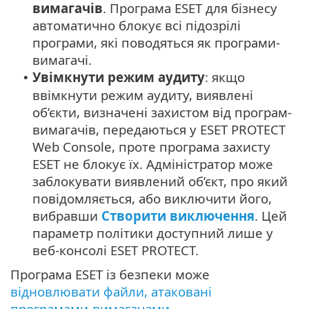
вимагачів
. Програма ESET для бізнесу
автоматично блокує всі підозрілі
програми, які поводяться як програми-
вимагачі.
Увімкнути режим аудиту
: якщо
•
ввімкнути режим аудиту, виявлені
об’єкти, визначені захистом від програм-
вимагачів, передаються у ESET PROTECT
Web Console, проте програма захисту
ESET не блокує їх. Адміністратор може
заблокувати виявлений об’єкт, про який
повідомляється, або виключити його,
вибравши
Створити виключення
. Цей
параметр політики доступний лише у
веб-консолі ESET PROTECT.
Програма ESET із безпеки може
відновлювати файли, атаковані
програмами-вимагачами
.