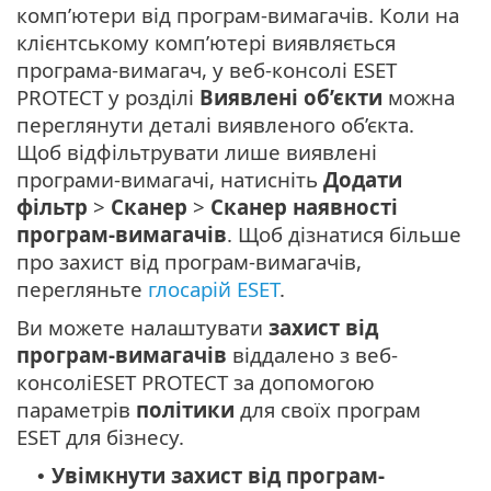
комп’ютери від програм-вимагачів. Коли на
клієнтському комп’ютері виявляється
програма-вимагач, у веб-консолі ESET
PROTECT у розділі
Виявлені об’єкти
можна
переглянути деталі виявленого об’єкта.
Щоб відфільтрувати лише виявлені
програми-вимагачі, натисніть
Додати
фільтр
>
Сканер
>
Сканер наявності
програм-вимагачів
. Щоб дізнатися більше
про захист від програм-вимагачів,
перегляньте
глосарій ESET
.
Ви можете налаштувати
захист від
програм-вимагачів
віддалено з веб-
консоліESET PROTECT за допомогою
параметрів
політики
для своїх програм
ESET для бізнесу.
Увімкнути захист від програм-
•