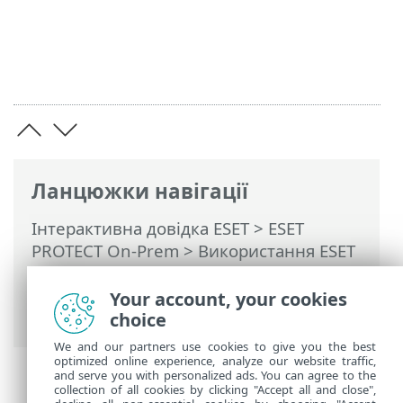
Ланцюжки навігації
Інтерактивна довідка ESET
>
ESET
PROTECT On-Prem
>
Використання ESET
PROTECT On-Prem
>
ESET PROTECT On-
Prem Головне меню
>
Виявлені об’єкти
Your account, your cookies
> Захист від програм-вимагачів
choice
We and our partners use cookies to give you the best
optimized online experience, analyze our website traffic,
and serve you with personalized ads. You can agree to the
collection of all cookies by clicking "Accept all and close",