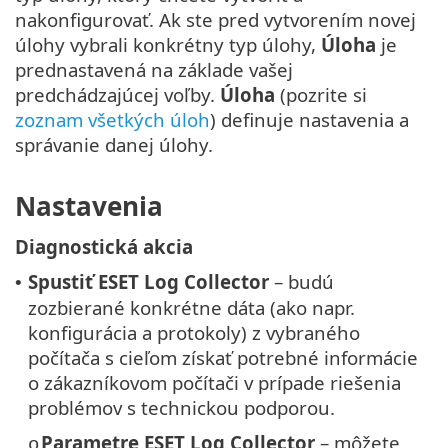
nakonfigurovať. Ak ste pred vytvorením novej
úlohy vybrali konkrétny typ úlohy,
Úloha
je
prednastavená na základe vašej
predchádzajúcej voľby.
Úloha
(pozrite si
zoznam všetkých úloh
) definuje nastavenia a
správanie danej úlohy.
Nastavenia
Diagnostická akcia
Spustiť ESET Log Collector
– budú
•
zozbierané konkrétne dáta (ako napr.
konfigurácia a protokoly) z vybraného
počítača s cieľom získať potrebné informácie
o zákazníkovom počítači v prípade riešenia
problémov s technickou podporou.
Parametre ESET Log Collector
– môžete
o