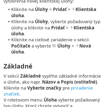
vytvorenia novej klientskej úlohy:
Kliknite na
Úlohy
>
Pridať
>
Klientska
•
úloha
.
Kliknite na
Úlohy
, vyberte požadovaný typ
•
úlohy a kliknite na
Pridať
>
Klientska
úloha
.
Kliknite na cieľové zariadenie v sekcii
•
Počítače
a vyberte
Úlohy
>
Nová
úloha
.
Základné
V sekcii
Základné
vyplňte základné informácie
o úlohe, ako napr.
Názov a Popis (voliteľné)
.
Kliknite na
Vyberte značky
pre
priradenie
značiek
.
V roletovom menu
Úloha
vyberte požadovaný
typ úlohy, ktorý chcete vytvoriť a