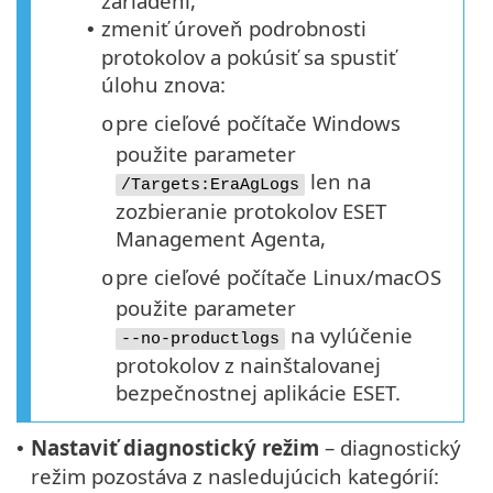
zariadení,
zmeniť úroveň podrobnosti
•
protokolov a pokúsiť sa spustiť
úlohu znova:
pre cieľové počítače Windows
o
použite parameter
len na
/Targets:EraAgLogs
zozbieranie protokolov ESET
Management Agenta,
pre cieľové počítače Linux/macOS
o
použite parameter
na vylúčenie
--no-productlogs
protokolov z nainštalovanej
bezpečnostnej aplikácie ESET.
Nastaviť diagnostický režim
– diagnostický
•
režim pozostáva z nasledujúcich kategórií: