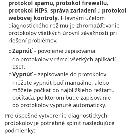
protokol spamu
,
protokol firewallu
,
protokol HIPS
,
správa zariadení
a
protokol
webovej kontroly
. Hlavným účelom
diagnostického režimu je zhromažďovanie
protokolov všetkých úrovní závažnosti pri
riešení problémov.
Zapnúť
– povolenie zapisovania
o
do protokolov v rámci všetkých aplikácií
ESET.
Vypnúť
– zapisovanie do protokolov
o
môžete vypnúť buď manuálne, alebo
môžete počkať do najbližšieho reštartu
počítača, po ktorom bude zapisovanie
do protokolov vypnuté automaticky.
Pre úspešné vytvorenie diagnostických
protokolov je potrebné splniť nasledujúce
podmienky: