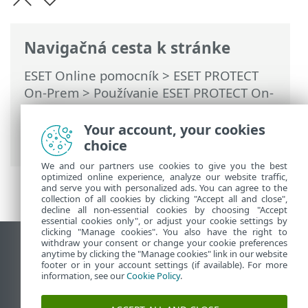
Navigačná cesta k stránke
ESET Online pomocník
>
ESET PROTECT
On-Prem
>
Používanie ESET PROTECT On-
Prem
>
Hlavné menu ESET PROTECT On-
Prem
>
Úlohy
>
Klientske úlohy
>
Your account, your cookies
Diagnostika
choice
We and our partners use cookies to give you the best
optimized online experience, analyze our website traffic,
and serve you with personalized ads. You can agree to the
collection of all cookies by clicking "Accept all and close",
decline all non-essential cookies by choosing "Accept
essential cookies only", or adjust your cookie settings by
clicking "Manage cookies". You also have the right to
withdraw your consent or change your cookie preferences
Zobraziť stránku ako na počítači
anytime by clicking the "Manage cookies" link in our website
footer or in your account settings (if available). For more
End of Life
information, see our
Cookie Policy
.
Databáza znalostí ESET
ESET Fórum