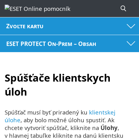
Zvoľte kartu
ESET PROTECT On-Prem – Obsah
Spúšťače klientskych
úloh
Spúšťač musí byť priradený ku
klientskej
úlohe
, aby bolo možné úlohu spustiť. Ak
chcete vytvoriť spúšťač, kliknite na
Úlohy
,
v hlavnej tabuľke kliknite na danú klientsku