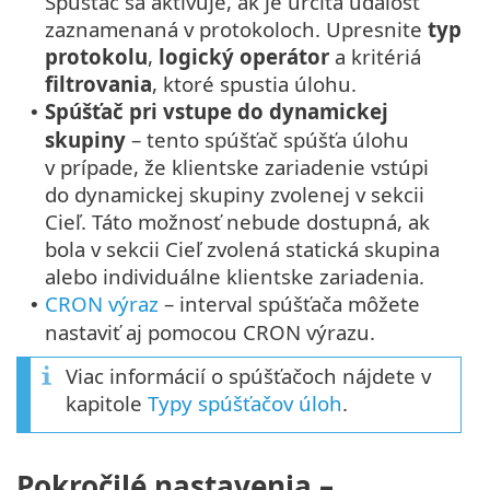
Spúšťač sa aktivuje, ak je určitá udalosť
zaznamenaná v protokoloch. Upresnite
typ
protokolu
,
logický operátor
a kritériá
filtrovania
, ktoré spustia úlohu.
Spúšťač pri vstupe do dynamickej
•
skupiny
– tento spúšťač spúšťa úlohu
v prípade, že klientske zariadenie vstúpi
do dynamickej skupiny zvolenej v sekcii
Cieľ. Táto možnosť nebude dostupná, ak
bola v sekcii Cieľ zvolená statická skupina
alebo individuálne klientske zariadenia.
CRON výraz
– interval spúšťača môžete
•
nastaviť aj pomocou CRON výrazu.
Viac informácií o spúšťačoch nájdete v
kapitole
Typy spúšťačov úloh
.
Pokročilé nastavenia –