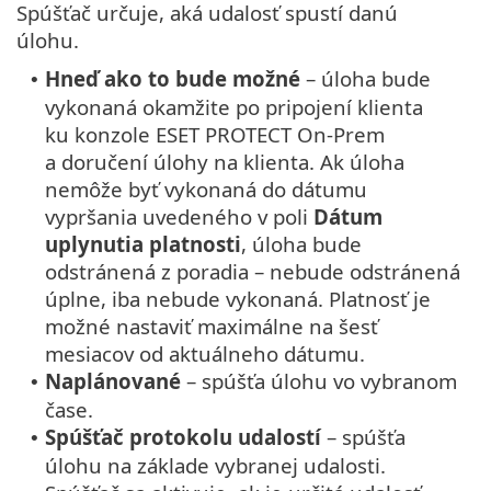
Spúšťač určuje, aká udalosť spustí danú
úlohu.
Hneď ako to bude možné
– úloha bude
•
vykonaná okamžite po pripojení klienta
ku konzole ESET PROTECT On-Prem
a doručení úlohy na klienta. Ak úloha
nemôže byť vykonaná do dátumu
vypršania uvedeného v poli
Dátum
uplynutia platnosti
, úloha bude
odstránená z poradia – nebude odstránená
úplne, iba nebude vykonaná. Platnosť je
možné nastaviť maximálne na šesť
mesiacov od aktuálneho dátumu.
Naplánované
– spúšťa úlohu vo vybranom
•
čase.
Spúšťač protokolu udalostí
– spúšťa
•
úlohu na základe vybranej udalosti.