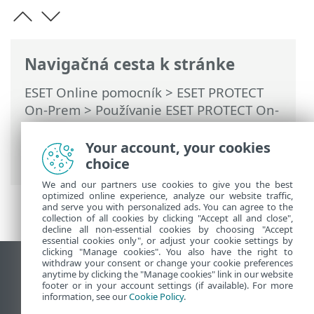
Navigačná cesta k stránke
ESET Online pomocník
>
ESET PROTECT
On-Prem
>
Používanie ESET PROTECT On-
Prem
>
Hlavné menu ESET PROTECT On-
Prem
>
Úlohy
>
Klientske úlohy
>
Your account, your cookies
Spúšťače klientskych úloh
choice
We and our partners use cookies to give you the best
optimized online experience, analyze our website traffic,
and serve you with personalized ads. You can agree to the
collection of all cookies by clicking "Accept all and close",
decline all non-essential cookies by choosing "Accept
essential cookies only", or adjust your cookie settings by
clicking "Manage cookies". You also have the right to
withdraw your consent or change your cookie preferences
Zobraziť stránku ako na počítači
anytime by clicking the "Manage cookies" link in our website
footer or in your account settings (if available). For more
End of Life
information, see our
Cookie Policy
.
Databáza znalostí ESET