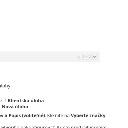
úlohy:
>
Klientska úloha
.
Nová úloha
.
v a Popis (voliteľné)
. Kliknite na
Vyberte značky
vytvoriť a nakonfigurovať. Ak ste pred vytvorením