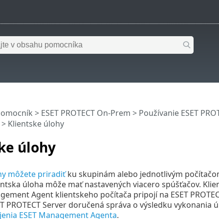
pomocník
>
ESET PROTECT On-Prem
>
Používanie ESET PR
> Klientske úlohy
ke úlohy
hy môžete priradiť
ku skupinám alebo jednotlivým počítačo
ientska úloha môže mať nastavených viacero spúšťačov. Klien
ement Agent klientskeho počítača pripojí na ESET PROTECT
ET PROTECT Server doručená správa o výsledku vykonania ú
pojenia ESET Management Agenta
.