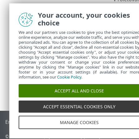
novej úloh
si
zoznam v
Your account, your cookies
choice
3.
V sekcii
Na
4.
V sekcii
Sú
We and our partners use cookies to give you the best optimize
online experience, analyze our website traffic, and serve you wit
5.
Kliknite na
personalized ads. You can agree to the collection of all cookies b
clicking "Accept all and close", decline all non-essential cookies b
neskôr.
choosing "Accept essential cookies only", or adjust your cooki
settings by clicking "Manage cookies". You also have the right t
withdraw your consent or change your cookie preference
anytime by clicking the "Manage cookies" link in our websit
footer or in your account settings (if available). For mor
information, see our
Cookie Policy
.
ACCEPT ALL AND CLOSE
ACCEPT ESSENTIAL COOKIES ONLY
End of Life
Databáza znalostí ESET
ESET Fórum
ESET Status
MANAGE COOKIES
© 1992 - 2026 ESET, spol. s r. o. Všetky práva vyhradené.