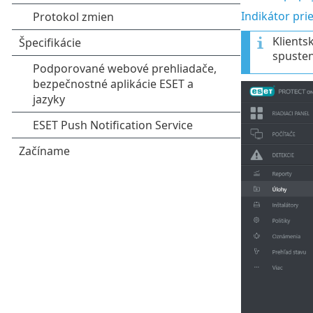
Indikátor pri
Klients
spusten