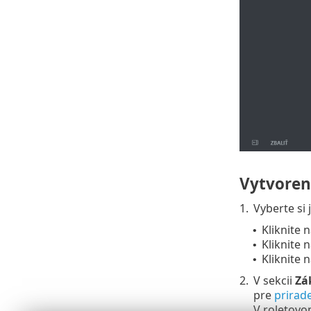
Vytvoreni
1.
Vyberte si 
Kliknite 
•
Kliknite 
•
Kliknite 
•
2.
V sekcii
Zá
pre
prirad
V roletov