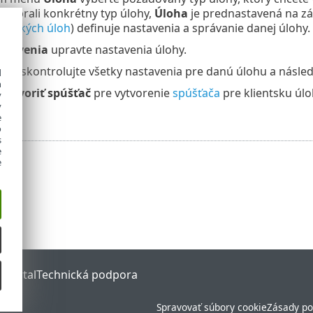
y vybrali konkrétny typ úlohy,
Úloha
je prednastavená na zá
šetkých úloh
) definuje nastavenia a správanie danej úlohy.
stavenia
upravte nastavenia úlohy.
hrn
skontrolujte všetky nastavenia pre danú úlohu a násled
d
h
Vytvoriť spúšťač
pre vytvorenie
spúšťača
pre klientsku úlo
y
y
e
o
s
e
e
 Portal
Technická podpora
Spravovať súbory cookie
Zásady po