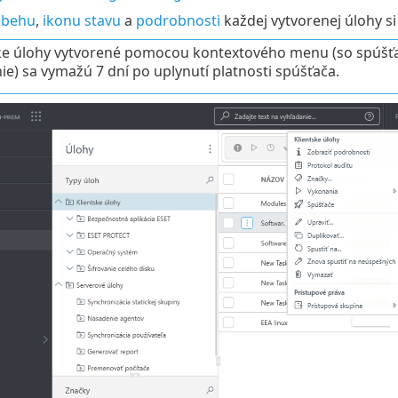
ebehu
,
ikonu stavu
a
podrobnosti
každej vytvorenej úlohy si
ke úlohy vytvorené pomocou kontextového menu (so spúš
ie) sa vymažú 7 dní po uplynutí platnosti spúšťača.