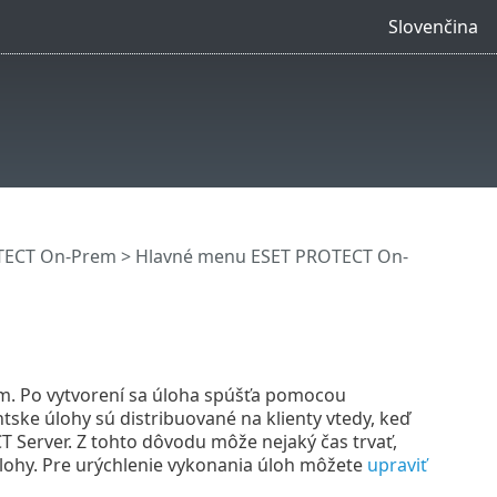
Slovenčina
OTECT On-Prem
>
Hlavné menu ESET PROTECT On-
m. Po vytvorení sa úloha spúšťa pomocou
tske úlohy sú distribuované na klienty vtedy, keď
 Server. Z tohto dôvodu môže nejaký čas trvať,
lohy. Pre urýchlenie vykonania úloh môžete
upraviť