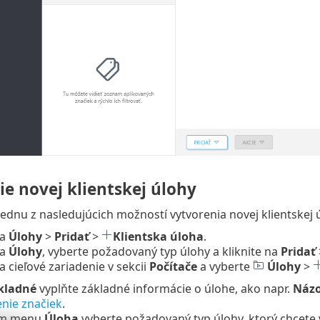
e novej klientskej úlohy
jednu z nasledujúcich možností vytvorenia novej klientskej 
na
Úlohy
>
Pridať
>
Klientska úloha
.
na
Úlohy
, vyberte požadovaný typ úlohy a kliknite na
Pridať
na cieľové zariadenie v sekcii
Počítače
a vyberte
Úlohy
>
kladné
vyplňte základné informácie o úlohe, ako napr.
Názo
enie značiek
.
om menu
Úloha
vyberte požadovaný typ úlohy, ktorý chcete 