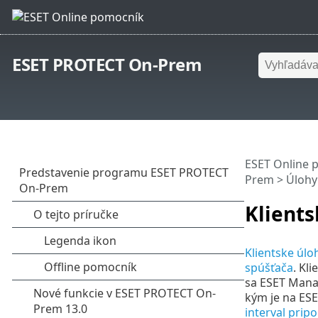
ESET PROTECT On-Prem
ESET Online 
Prem
>
Úlohy
Klients
Klientske úlo
spúšťača
. Kl
sa ESET Manag
kým je na ES
interval pri