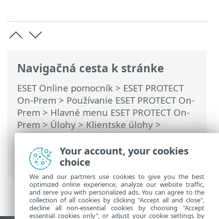
Navigačná cesta k stránke
ESET Online pomocník
>
ESET PROTECT
On-Prem
>
Používanie ESET PROTECT On-
Prem
>
Hlavné menu ESET PROTECT On-
Prem
>
Úlohy
>
Klientske úlohy
>
Spúšťače úloh pre klienta
> Priradenie
klientskej úlohy ku skupine alebo
Your account, your cookies
počítačom
choice
We and our partners use cookies to give you the best
optimized online experience, analyze our website traffic,
and serve you with personalized ads. You can agree to the
collection of all cookies by clicking "Accept all and close",
decline all non-essential cookies by choosing "Accept
essential cookies only", or adjust your cookie settings by