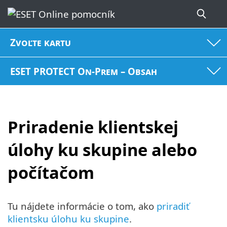
Zvoľte kartu
ESET PROTECT On-Prem – Obsah
Priradenie klientskej
úlohy ku skupine alebo
počítačom
Tu nájdete informácie o tom, ako
priradiť
klientsku úlohu ku skupine
.