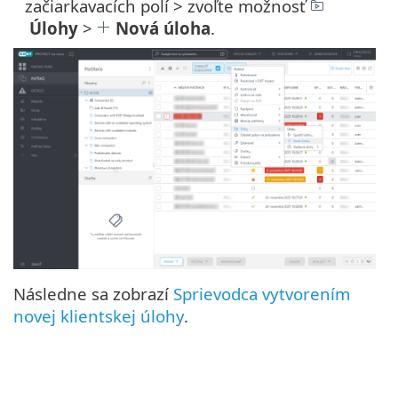
začiarkavacích polí > zvoľte možnosť
Úlohy
>
Nová úloha
.
Následne sa zobrazí
Sprievodca vytvorením
novej klientskej úlohy
.