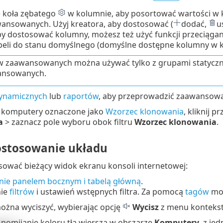
nę koła zębatego
w kolumnie, aby posortować wartości w ko
wansowanych. Użyj kreatora, aby dostosować (
dodać,
u
y dostosować kolumny, możesz też użyć funkcji przeciągania
eli do stanu domyślnego (domyślne dostępne kolumny w ko
ów zaawansowanych można używać tylko z grupami statyczny
ansowanych.
ynamicznych
lub
raportów
, aby przeprowadzić zaawansowan
ć komputery oznaczone jako
Wzorzec klonowania
, kliknij p
a
> zaznacz pole wyboru obok filtru
Wzorzec klonowania
.
dostosowanie układu
ować bieżący widok ekranu konsoli internetowej:
nie panelem bocznym i tabelą główną
.
ie
filtrów
i ustawień wstępnych filtra. Za pomocą
tagów
moż
ożna wyciszyć, wybierając opcję
Wycisz
z menu kontekst
 pomijanie koloru tła wiersza w obszarze
Komputery
, z je