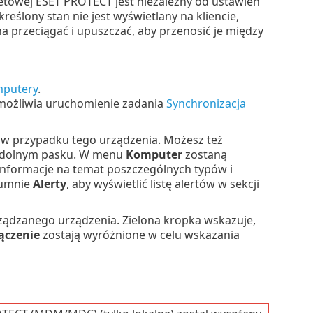
rnetowej ESET PROTECT jest niezależny od ustawień
reślony stan nie jest wyświetlany na kliencie,
a przeciągać i upuszczać, aby przenosić je między
putery
.
ożliwia uruchomienie zadania
Synchronizacja
 w przypadku tego urządzenia. Możesz też
dolnym pasku. W menu
Komputer
zostaną
informacje na temat poszczególnych typów i
olumnie
Alerty
, aby wyświetlić listę alertów w sekcji
rządzanego urządzenia. Zielona kropka wskazuje,
ączenie
zostają wyróżnione w celu wskazania