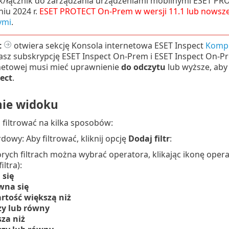
k/łącznik do zarządzania urządzeniami mobilnymi ESET PR
niu 2024 r.
ESET PROTECT
On-Prem
w wersji
11.1
lub nowsze
ymi
.
t
otwiera sekcję Konsola internetowa ESET Inspect
Komp
asz subskrypcję ESET Inspect On-Prem i ESET Inspect On-P
rnetowej musi mieć uprawnienie
do odczytu
lub wyższe, ab
ect
.
nie widoku
filtrować na kilka sposobów:
rdowy: Aby filtrować, kliknij opcję
Dodaj filtr
:
rych filtrach można wybrać operatora, klikając ikonę oper
iltra):
 się
wna się
rtość większą niż
zy lub równy
za niż