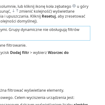
lumnie, lub kliknij ikonę koła zębatego
u góry
sunąć,
zmienić kolejność) wyświetlane
 i upuszczania. Kliknij
Resetuj
, aby zresetować
lejności domyślnej).
mi. Grupy dynamiczne nie obsługują filtrów
e filtrowanie.
rzycisk
Dodaj filtr
> wybierz
Wzorzec do
na filtrować wyświetlane elementy.
owego. Celem wyciszenia urządzenia jest:
dnoczesnym dalszym wyświetlaniem liczby
alertów
.