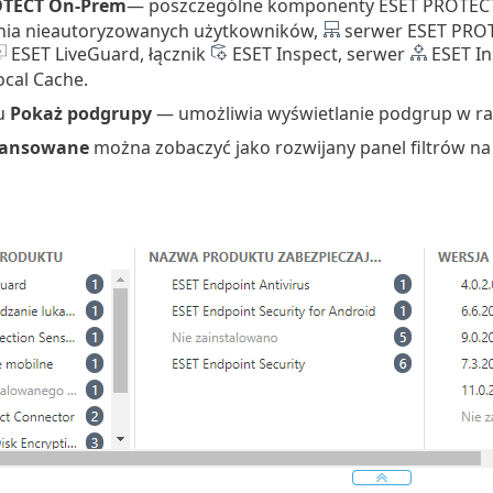
OTECT On-Prem
— poszczególne komponenty ESET PROTEC
ia nieautoryzowanych użytkowników,
serwer ESET PROT
ESET LiveGuard, łącznik
ESET Inspect, serwer
ESET In
ocal Cache.
u
Pokaż podgrupy
— umożliwia wyświetlanie podgrup w ra
wansowane
można zobaczyć jako rozwijany panel filtrów na