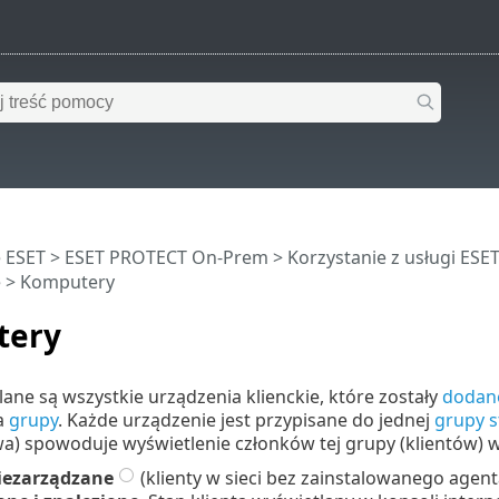
 ESET
>
ESET PROTECT On-Prem
>
Korzystanie z usługi ES
e
> Komputery
tery
lane są wszystkie urządzenia klienckie, które zostały
dodan
a
grupy
. Każde urządzenie jest przypisane do jednej
grupy s
a) spowoduje wyświetlenie członków tej grupy (klientów) 
iezarządzane
(klienty w sieci bez zainstalowanego age