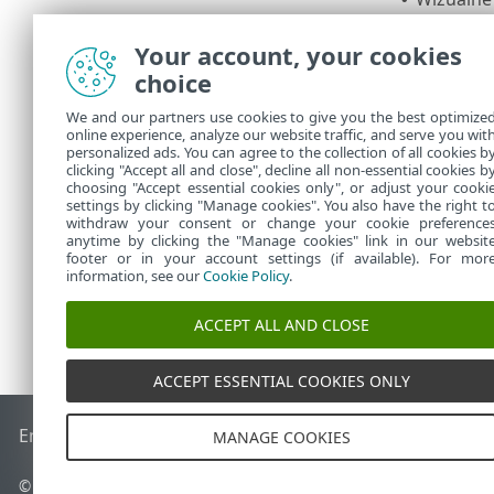
Alerty
to
(średni —
Your account, your cookies
Pomijani
•
choice
funkcjon
We and our partners use cookies to give you the best optimize
Jeśli n
online experience, analyze our website traffic, and serve you wit
personalized ads. You can agree to the collection of all cookies b
PROTECT
clicking "Accept all and close", decline all non-essential cookies b
choosing "Accept essential cookies only", or adjust your cooki
settings by clicking "Manage cookies". You also have the right t
withdraw your consent or change your cookie preference
anytime by clicking the "Manage cookies" link in our websit
footer or in your account settings (if available). For mor
information, see our
Cookie Policy
.
ACCEPT ALL AND CLOSE
ACCEPT ESSENTIAL COOKIES ONLY
End of Life
Baza wiedzy ESET
Forum ESET
ESET Status Port
MANAGE COOKIES
© 1992 - 2026 ESET, spol. s r.o. – Wszelkie prawa zastrzeżone.