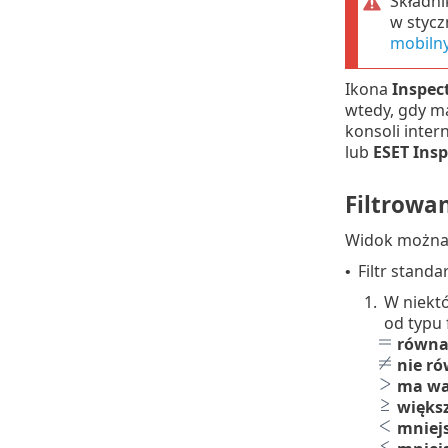
Składni
w stycz
mobiln
Ikona
Inspec
wtedy, gdy m
konsoli inte
lub
ESET Insp
Filtrowa
Widok można 
Filtr standa
•
1.
W niektó
od typu f
równa
nie ró
ma wa
więks
mniejs