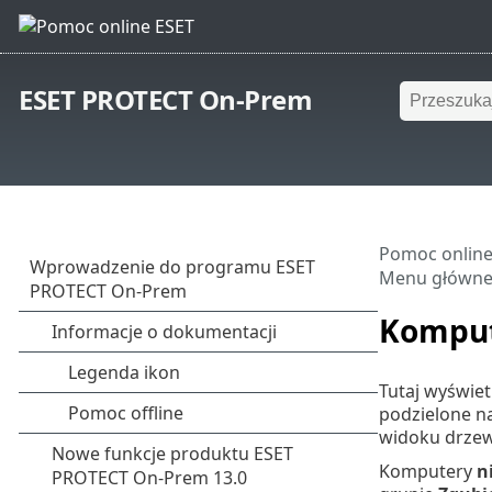
ESET PROTECT On-Prem
Pomoc online
Menu główn
Kompu
Tutaj wyświet
podzielone n
widoku drzew
Komputery
n