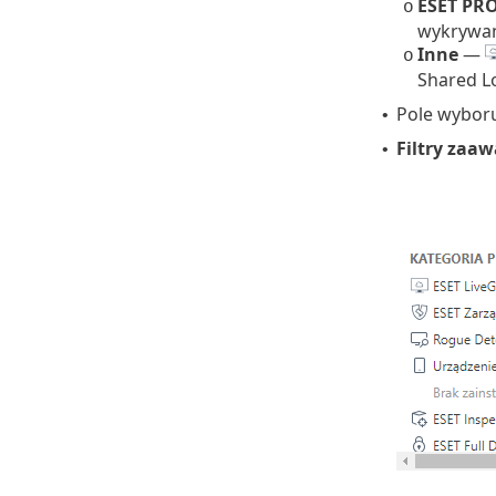
ESET PR
o
wykrywan
Inne
—
o
Shared L
Pole wybor
•
Filtry zaa
•