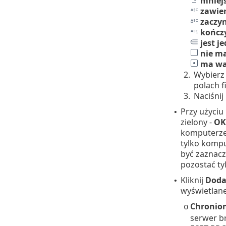
mniej
zawie
zaczyn
kończy
jest j
nie ma
ma wa
2.
Wybierz 
polach fi
3.
Naciśnij
Przy użyciu
•
zielony -
OK
komputerze 
tylko kompu
być zaznacz
pozostać tyl
Kliknij
Dodaj
•
wyświetlane
Chronion
o
serwer b