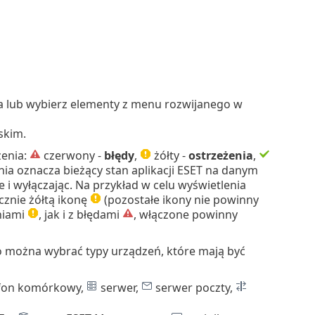
ia lub wybierz elementy z menu rozwijanego w
skim.
żenia:
czerwony -
błędy
,
żółty -
ostrzeżenia
,
nia oznacza bieżący stan aplikacji ESET na danym
e i wyłączając. Na przykład w celu wyświetlenia
znie żółtą ikonę
(pozostałe ikony nie powinny
niami
, jak i z błędami
, włączone powinny
o można wybrać typy urządzeń, które mają być
fon komórkowy,
serwer,
serwer poczty,