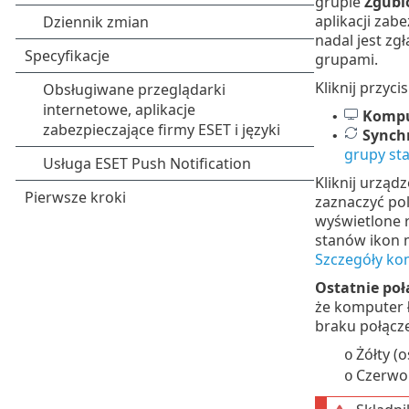
grupie
Zgubi
aplikacji zab
nadal jest zg
grupami.
Kliknij przyci
Kompu
•
Synch
•
grupy sta
Kliknij urzą
zaznaczyć pol
wyświetlone 
stanów ikon 
Szczegóły ko
Ostatnie poł
że komputer ł
braku połącz
Żółty (
o
Czerwon
o