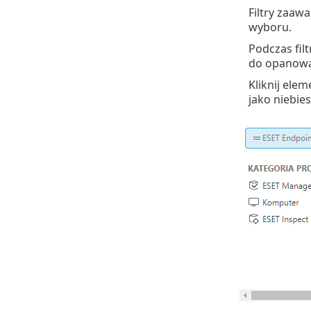
Filtry zaaw
wyboru.
Podczas fil
do opanowan
Kliknij ele
jako niebies