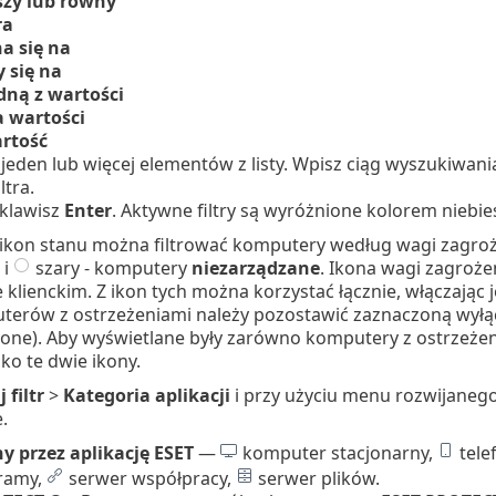
szy lub równy
ra
a się na
 się na
edną z wartości
 wartości
rtość
jeden lub więcej elementów z listy. Wpisz ciąg wyszukiwan
ltra.
 klawisz
Enter
. Aktywne filtry są wyróżnione kolorem niebie
 ikon stanu można filtrować komputery według wagi zagro
i
szary - komputery
niezarządzane
. Ikona wagi zagroże
klienckim. Z ikon tych można korzystać łącznie, włączając j
terów z ostrzeżeniami należy pozostawić zaznaczoną wyłąc
one). Aby wyświetlane były zarówno komputery z ostrzeże
ko te dwie ikony.
 filtr
>
Kategoria aplikacji
i przy użyciu menu rozwijaneg
.
y przez aplikację ESET
—
komputer stacjonarny,
tele
ramy,
serwer współpracy,
serwer plików.