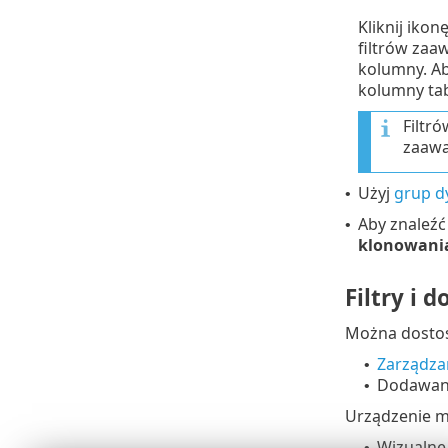
Kliknij iko
filtrów zaa
kolumny. Ab
kolumny tab
Filtr
zaaw
Użyj
grup d
•
Aby znaleź
•
klonowani
Filtry i 
Można dostos
Zarządza
•
Dodawan
•
Urządzenie m
Wizualne
•