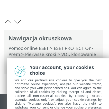
Nawigacja okruszkowa
Pomoc online ESET
>
ESET PROTECT On-
Prem
>
Pierwsze kroki
>
VDI, klonowanie
i wykrywanie sprzętu
> Główny do
klonowania
Your account, your cookies
choice
We and our partners use cookies to give you the best
optimized online experience, analyze our website traffic,
and serve you with personalized ads. You can agree to the
collection of all cookies by clicking "Accept all and close",
decline all non-essential cookies by choosing "Accept
essential cookies only", or adjust your cookie settings by
Wyświetl witrynę internetową dla
clicking "Manage cookies". You also have the right to
withdraw your consent or change your cookie preferences