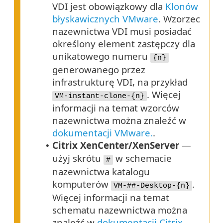
VDI jest obowiązkowy dla
Klonów
błyskawicznych VMware
. Wzorzec
nazewnictwa VDI musi posiadać
określony element zastępczy dla
unikatowego numeru
{n}
generowanego przez
infrastrukturę VDI, na przykład
. Więcej
VM-instant-clone-{n}
informacji na temat wzorców
nazewnictwa można znaleźć w
dokumentacji VMware.
.
Citrix XenCenter/XenServer
—
•
użyj skrótu
w schemacie
#
nazewnictwa katalogu
komputerów
.
VM-##-Desktop-{n}
Więcej informacji na temat
schematu nazewnictwa można
znaleźć w
dokumentacji Citrix.