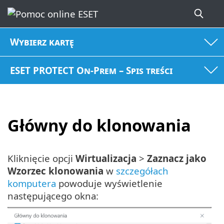
Wybierz kartę
ESET PROTECT On-Prem – Spis treści
Główny do klonowania
Kliknięcie opcji
Wirtualizacja
>
Zaznacz jako
Wzorzec klonowania
w
szczegółach
komputera
powoduje wyświetlenie
następującego okna: