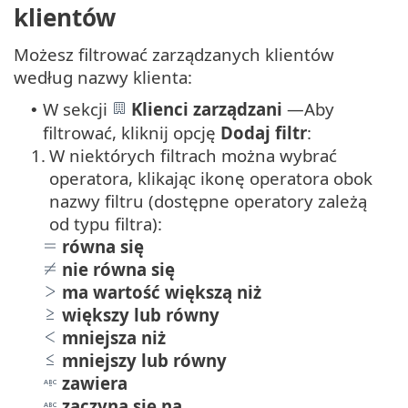
klientów
Możesz filtrować zarządzanych klientów
według nazwy klienta:
W sekcji
Klienci zarządzani
—
Aby
•
filtrować, kliknij opcję
Dodaj filtr
:
1.
W niektórych filtrach można wybrać
operatora, klikając ikonę operatora obok
nazwy filtru (dostępne operatory zależą
od typu filtra):
równa się
nie równa się
ma wartość większą niż
większy lub równy
mniejsza niż
mniejszy lub równy
zawiera
zaczyna się na