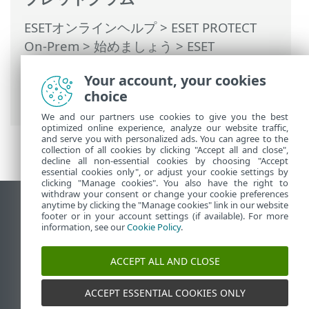
ESETオンラインヘルプ
>
ESET PROTECT
On-Prem
>
始めましょう
>
ESET
Management エージェント展開
>
ローカ
Your account, your cookies
ル展開
> エージェントスクリプトインスト
choice
ーラーの作成 - Windows/Linux/macOS
We and our partners use cookies to give you the best
optimized online experience, analyze our website traffic,
and serve you with personalized ads. You can agree to the
collection of all cookies by clicking "Accept all and close",
decline all non-essential cookies by choosing "Accept
essential cookies only", or adjust your cookie settings by
clicking "Manage cookies". You also have the right to
withdraw your consent or change your cookie preferences
anytime by clicking the "Manage cookies" link in our website
デスクトップサイトの表示
footer or in your account settings (if available). For more
End of Life
information, see our
Cookie Policy
.
ESETナレッジベース
ACCEPT ALL AND CLOSE
ESETフォーラム
ESET Status Portal
ACCEPT ESSENTIAL COOKIES ONLY
地域サポート