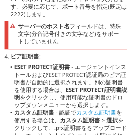
す。必要に応じて、
ポート
番号を指定(既定は
2222)します。
サーバーのホスト名
フィールドは、特殊
文字(分音記号付きの文字など)をサポー
トしていません。
4.
ピア証明書
:
ESET PROTECT証明書
- エージェントインス
•
トールおよびESET PROTECT認証局のピア証
明書が自動的に選択されます。別の証明書
を使用する場合は、
ESET PROTECT証明書説
明
をクリックし、使用可能な証明書のドロ
ップダウンメニューから選択します。
カスタム証明書
- 認証で
カスタム証明書
を
•
使用する場合は、
カスタム証明書
>
選択
を
クリックして、.pfx証明書ををアップロード