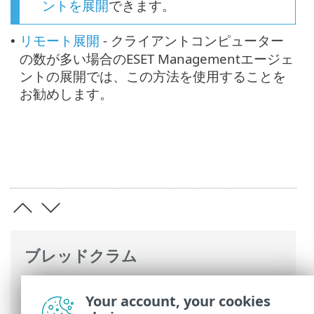
ントを展開
できます。
リモート展開
- クライアントコンピューター
•
の数が多い場合のESET Managementエージェ
ントの展開では、この方法を使用することを
お勧めします。
ブレッドクラム
ESETオンラインヘルプ
>
ESET PROTECT
Your account, your cookies
On-Prem
>
始めましょう
> ESET